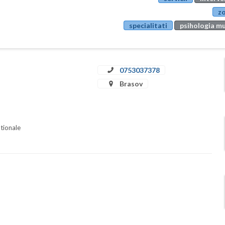
zo
specialitati
psihologia mu
0753037378
Brasov
ationale