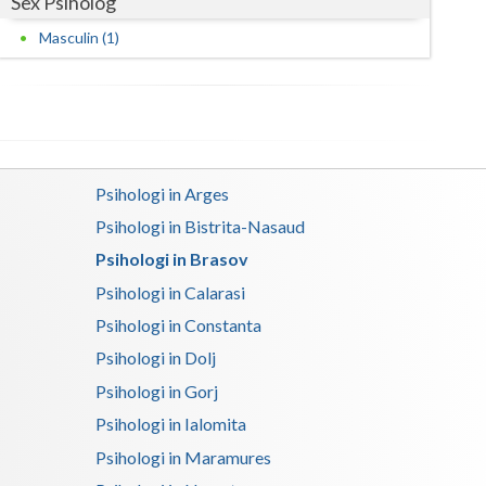
Sex Psiholog
Masculin (1)
Satu-Mare
Sibiu
Suceava
Teleorman
Psihologi in Arges
Timis
Psihologi in Bistrita-Nasaud
Tulcea
Psihologi in Brasov
Psihologi in Calarasi
Valcea
Psihologi in Constanta
Vaslui
Psihologi in Dolj
Vrancea
Psihologi in Gorj
Psihologi in Ialomita
Psihologi in Maramures