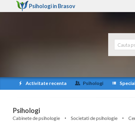
Psihologi in
Brasov
Activitate recenta
Psihologi
Special
Psihologi
Cabinete de psihologie
Societati de psihologie
Cen