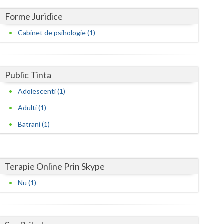
Harghita
Forme Juridice
Hunedoara
Cabinet de psihologie (1)
Ialomita
Iasi
Public Tinta
Ilfov
Adolescenti (1)
Maramures
Adulti (1)
Mehedinti
Batrani (1)
Mures
Neamt
Terapie Online Prin Skype
Olt
Nu (1)
Prahova
Salaj