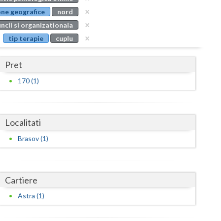
Buzau
ne geografice
nord
ncii si organizationala
Calarasi
tip terapie
cuplu
Caras-Severin
Pret
Cluj
170 (1)
Constanta
Covasna
Localitati
Dambovita
Brasov (1)
Dolj
Galati
Cartiere
Giurgiu
Astra (1)
Gorj