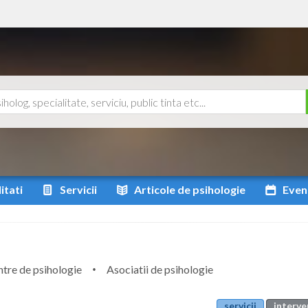
itati
Servicii
Articole
de psihologie
Even
tre de psihologie
Asociatii de psihologie
servicii
interve