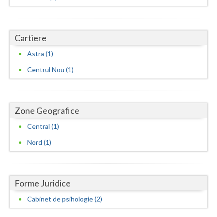
Neamt
Olt
Cartiere
Astra (1)
Prahova
Centrul Nou (1)
Salaj
Satu-Mare
Zone Geografice
Sibiu
Central (1)
Suceava
Nord (1)
Teleorman
Timis
Forme Juridice
Tulcea
Cabinet de psihologie (2)
Valcea