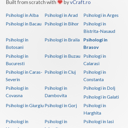
Built from scratch with
by
vCraft.ro
Psihologi in Alba
Psihologi in Arad
Psihologi in Arges
Psihologi in Bacau
Psihologi in Bihor
Psihologi in
Bistrita-Nasaud
Psihologi in
Psihologi in Braila
Psihologi in
Botosani
Brasov
Psihologi in
Psihologi in Buzau
Psihologi in
Bucuresti
Calarasi
Psihologi in Caras-
Psihologi in Cluj
Psihologi in
Severin
Constanta
Psihologi in
Psihologi in
Psihologi in Dolj
Covasna
Dambovita
Psihologi in Galati
Psihologi in Giurgiu
Psihologi in Gorj
Psihologi in
Harghita
Psihologi in
Psihologi in
Psihologi in Iasi