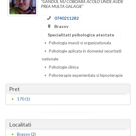
Dolj
"GANDUL NU COBOARA ACOLO UNDE AUDE
PREA MULTA GALAGIE"
Galati
0740211282
Giurgiu
Brasov
Specialitati psihologice atestate
Gorj
Psihologia muncii si organizationala
Harghita
Psihologie aplicata in domeniul securitatii
nationale
Hunedoara
Psihologie clinica
Ialomita
Psihoterapie experientiala si hipnoterapie
Iasi
Pret
Ilfov
170 (1)
Maramures
Mehedinti
Localitati
Brasov (2)
Mures