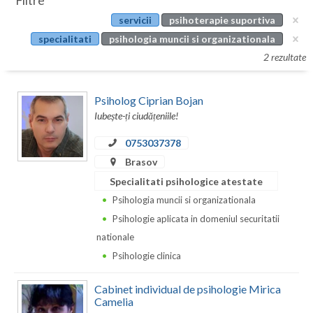
Filtre
Botosani
servicii
psihoterapie suportiva
Evenimente
Braila
specialitati
psihologia muncii si organizationala
Cabinet
2 rezultate
Brasov
Membri
Bucuresti
Psiholog Ciprian Bojan
Iubește-ți ciudățeniile!
Buzau
0753037378
Calarasi
Brasov
Caras-Severin
Specialitati psihologice atestate
Psihologia muncii si organizationala
Cluj
Psihologie aplicata in domeniul securitatii
Constanta
nationale
Psihologie clinica
Covasna
Dambovita
Cabinet individual de psihologie Mirica
Camelia