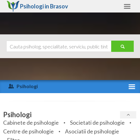
Psihologi in
Brasov
Brasov
Alte judete
Ajutor
Contact
Alba
Arad
Psihologi
Arges
Activitate recenta
Bacau
Specialitati
Psihologi
Bihor
Cabinete de psihologie
Societati de psihologie
Servicii
Centre de psihologie
Asociatii de psihologie
Bistrita-Nasaud
Articole