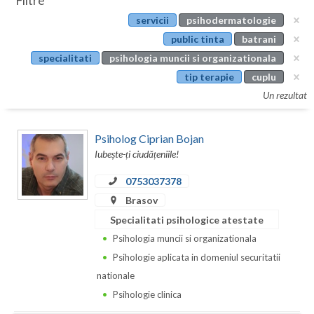
Filtre
Botosani
servicii
psihodermatologie
Evenimente
Braila
public tinta
batrani
Cabinet
specialitati
psihologia muncii si organizationala
Brasov
tip terapie
cuplu
Membri
Bucuresti
Un rezultat
Buzau
Psiholog Ciprian Bojan
Calarasi
Iubește-ți ciudățeniile!
Caras-Severin
0753037378
Brasov
Cluj
Specialitati psihologice atestate
Constanta
Psihologia muncii si organizationala
Psihologie aplicata in domeniul securitatii
Covasna
nationale
Dambovita
Psihologie clinica