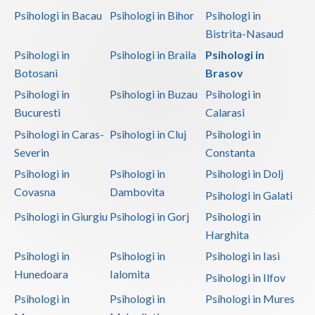
Psihologi in Bacau
Psihologi in Bihor
Psihologi in
Bistrita-Nasaud
Psihologi in
Psihologi in Braila
Psihologi in
Botosani
Brasov
Psihologi in
Psihologi in Buzau
Psihologi in
Bucuresti
Calarasi
Psihologi in Caras-
Psihologi in Cluj
Psihologi in
Severin
Constanta
Psihologi in
Psihologi in
Psihologi in Dolj
Covasna
Dambovita
Psihologi in Galati
Psihologi in Giurgiu
Psihologi in Gorj
Psihologi in
Harghita
Psihologi in
Psihologi in
Psihologi in Iasi
Hunedoara
Ialomita
Psihologi in Ilfov
Psihologi in
Psihologi in
Psihologi in Mures