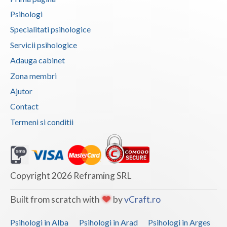
Psihologi
Vaslui
Specialitati psihologice
Vrancea
Servicii psihologice
Adauga cabinet
Zona membri
Ajutor
Contact
Termeni si conditii
Copyright 2026 Reframing SRL
Built from scratch with
by
vCraft.ro
Psihologi in Alba
Psihologi in Arad
Psihologi in Arges