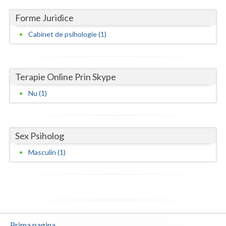
Forme Juridice
Neamt
Cabinet de psihologie (1)
Olt
Prahova
Terapie Online Prin Skype
Salaj
Nu (1)
Satu-Mare
Sibiu
Sex Psiholog
Suceava
Masculin (1)
Teleorman
Timis
Tulcea
Valcea
Prima pagina