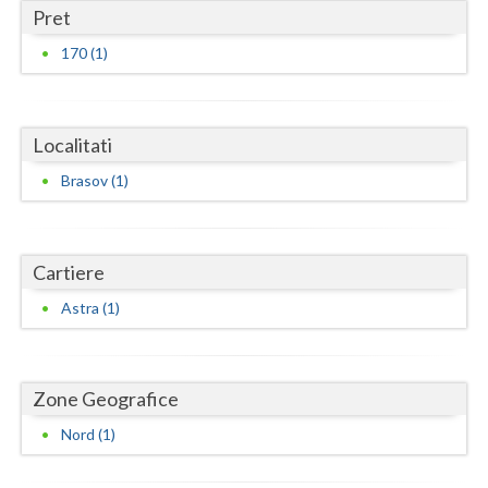
Dolj
Pret
Galati
170 (1)
Giurgiu
Gorj
Localitati
Harghita
Brasov (1)
Hunedoara
Ialomita
Cartiere
Astra (1)
Iasi
Ilfov
Maramures
Zone Geografice
Nord (1)
Mehedinti
Mures