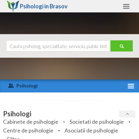
Psihologi in
Brasov
Brasov
Alte judete
Ajutor
Contact
Alba
Arad
Psihologi
Arges
Activitate recenta
Bacau
Specialitati
Psihologi
Bihor
Cabinete de psihologie
Societati de psihologie
Servicii
Centre de psihologie
Asociatii de psihologie
Bistrita-Nasaud
Articole