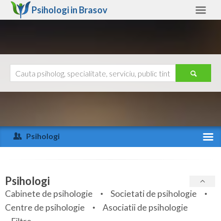
Psihologi in
Brasov
Brasov
Alte judete
Ajutor
Contact
Alba
Arad
Psihologi
Arges
Activitate recenta
Bacau
Specialitati
Psihologi
Bihor
Cabinete de psihologie
Societati de psihologie
Servicii
Centre de psihologie
Asociatii de psihologie
Bistrita-Nasaud
Articole