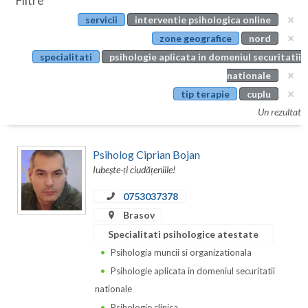
Filtre
Botosani
servicii
interventie psihologica online
Evenimente
Braila
zone geografice
nord
Cabinet
specialitati
psihologie aplicata in domeniul securitatii
Brasov
nationale
Membri
Bucuresti
tip terapie
cuplu
Un rezultat
Buzau
Calarasi
Psiholog Ciprian Bojan
Iubește-ți ciudățeniile!
Caras-Severin
0753037378
Cluj
Brasov
Constanta
Specialitati psihologice atestate
Psihologia muncii si organizationala
Covasna
Psihologie aplicata in domeniul securitatii
Dambovita
nationale
Psihologie clinica