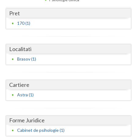
Dolj
Pret
Galati
170 (1)
Giurgiu
Gorj
Localitati
Harghita
Brasov (1)
Hunedoara
Ialomita
Cartiere
Iasi
Astra (1)
Ilfov
Maramures
Forme Juridice
Mehedinti
Cabinet de psihologie (1)
Mures