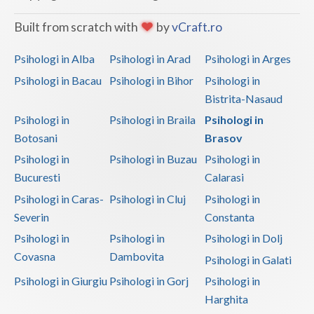
Built from scratch with
by
vCraft.ro
Psihologi in Alba
Psihologi in Arad
Psihologi in Arges
Psihologi in Bacau
Psihologi in Bihor
Psihologi in
Bistrita-Nasaud
Psihologi in
Psihologi in Braila
Psihologi in
Botosani
Brasov
Psihologi in
Psihologi in Buzau
Psihologi in
Bucuresti
Calarasi
Psihologi in Caras-
Psihologi in Cluj
Psihologi in
Severin
Constanta
Psihologi in
Psihologi in
Psihologi in Dolj
Covasna
Dambovita
Psihologi in Galati
Psihologi in Giurgiu
Psihologi in Gorj
Psihologi in
Harghita