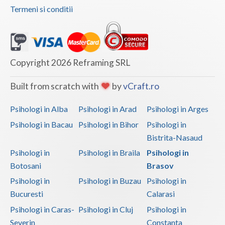
Termeni si conditii
Copyright 2026 Reframing SRL
Built from scratch with
by
vCraft.ro
Psihologi in Alba
Psihologi in Arad
Psihologi in Arges
Psihologi in Bacau
Psihologi in Bihor
Psihologi in
Bistrita-Nasaud
Psihologi in
Psihologi in Braila
Psihologi in
Botosani
Brasov
Psihologi in
Psihologi in Buzau
Psihologi in
Bucuresti
Calarasi
Psihologi in Caras-
Psihologi in Cluj
Psihologi in
Severin
Constanta