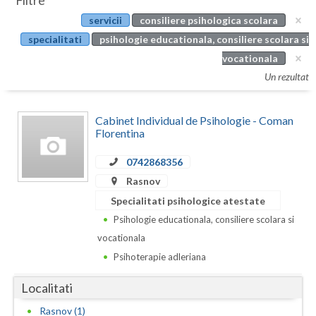
Filtre
Botosani
servicii
consiliere psihologica scolara
Evenimente
Braila
specialitati
psihologie educationala, consiliere scolara si
Cabinet
vocationala
Brasov
Un rezultat
Membri
Bucuresti
Cabinet Individual de Psihologie - Coman
Buzau
Florentina
Calarasi
0742868356
Caras-Severin
Rasnov
Specialitati psihologice atestate
Cluj
Psihologie educationala, consiliere scolara si
Constanta
vocationala
Psihoterapie adleriana
Covasna
Localitati
Dambovita
Rasnov (1)