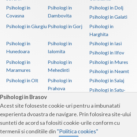
Psihologi in
Psihologi in
Psihologi in Dolj
Covasna
Dambovita
Psihologi in Galati
Psihologi in Giurgiu
Psihologi in Gorj
Psihologi in
Harghita
Psihologi in
Psihologi in
Psihologi in Iasi
Hunedoara
Ialomita
Psihologi in Ilfov
Psihologi in
Psihologi in
Psihologi in Mures
Maramures
Mehedinti
Psihologi in Neamt
Psihologi in Olt
Psihologi in
Psihologi in Salaj
Prahova
Psihologi in Satu-
Psihologi in Brasov
Mare
Acest site foloseste cookie-uri pentru a imbunatati
Psihologi in Sibiu
Psihologi in
Psihologi in
experienta dvoastra de navigare. Prin folosirea site-ului
Suceava
Teleorman
sunteti de acord sa folositi cookie-urile conform cu
Psihologi in Timis
Psihologi in Tulcea
Psihologi in Valcea
termenii si conditiile din
"Politica cookies"
Psihologi in Vaslui
Psihologi in