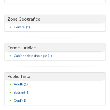
Dolj
Galati
Zone Geografice
Giurgiu
Central (1)
Gorj
Harghita
Forme Juridice
Hunedoara
Cabinet de psihologie (1)
Ialomita
Iasi
Public Tinta
Ilfov
Adulti (1)
Maramures
Batrani (1)
Mehedinti
Copii (1)
Mures