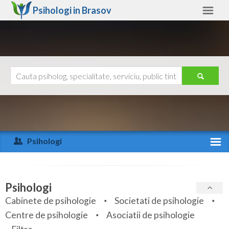
Psihologi in
Brasov
Brasov
Alte judete
Ajutor
Contact
Alba
Arad
Psihologi
Arges
Activitate recenta
Bacau
Specialitati
Psihologi
Bihor
Cabinete de psihologie
Societati de psihologie
Servicii
Centre de psihologie
Asociatii de psihologie
Bistrita-Nasaud
Articole