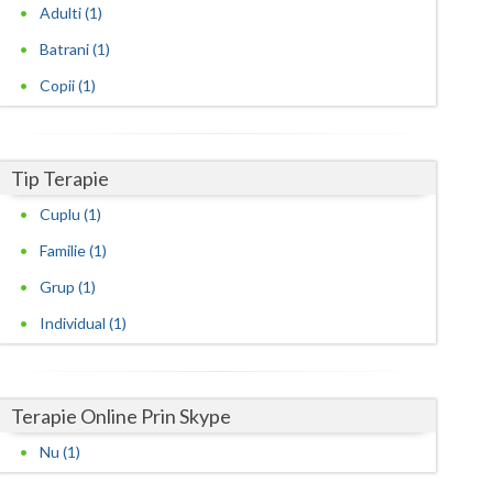
Harghita
Adulti (1)
Hunedoara
Batrani (1)
Copii (1)
Ialomita
Iasi
Tip Terapie
Ilfov
Cuplu (1)
Maramures
Familie (1)
Mehedinti
Grup (1)
Mures
Individual (1)
Neamt
Olt
Terapie Online Prin Skype
Prahova
Nu (1)
Salaj