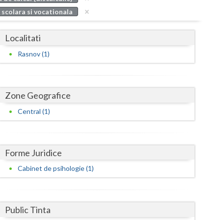
Buzau
 scolara si vocationala
Calarasi
Localitati
Caras-Severin
Rasnov (1)
Cluj
Constanta
Zone Geografice
Covasna
Central (1)
Dambovita
Dolj
Forme Juridice
Galati
Cabinet de psihologie (1)
Giurgiu
Gorj
Public Tinta