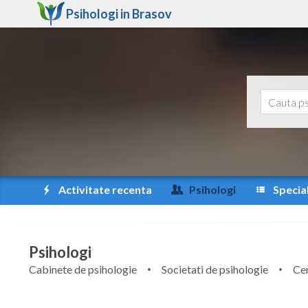
Psihologi in
Brasov
Activitate recenta
Psihologi
Special
Psihologi
Cabinete de psihologie
Societati de psihologie
Cen