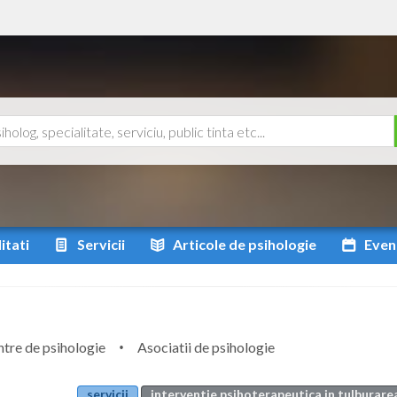
itati
Servicii
Articole
de psihologie
Even
tre de psihologie
Asociatii de psihologie
servicii
interventie psihoterapeutica in tulburarea 