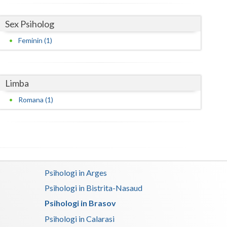
Satu-Mare
Sex Psiholog
Sibiu
Feminin (1)
Suceava
Teleorman
Limba
Timis
Romana (1)
Tulcea
Valcea
Vaslui
Psihologi in Arges
Vrancea
Psihologi in Bistrita-Nasaud
Psihologi in Brasov
Psihologi in Calarasi