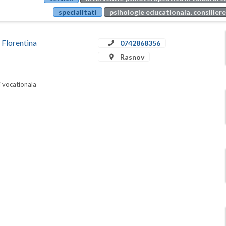
specialitati
psihologie educationala, consiliere
 Florentina
0742868356
Rasnov
i vocationala