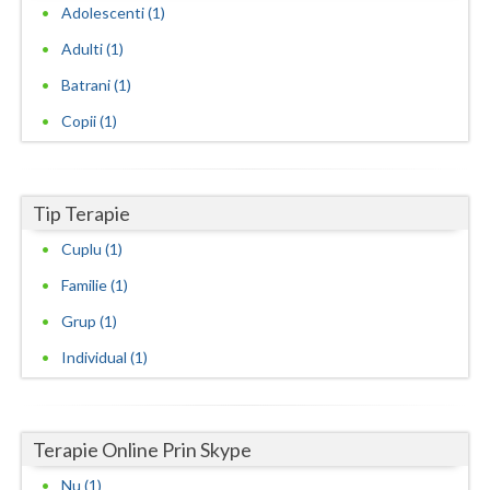
Adolescenti (1)
Neamt
Adulti (1)
Olt
Batrani (1)
Copii (1)
Prahova
Salaj
Tip Terapie
Satu-Mare
Cuplu (1)
Sibiu
Familie (1)
Suceava
Grup (1)
Teleorman
Individual (1)
Timis
Tulcea
Terapie Online Prin Skype
Valcea
Nu (1)