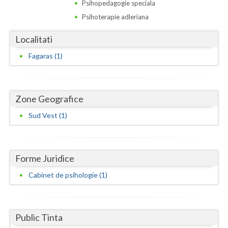
Dolj
Psihopedagogie speciala
Psihoterapie adleriana
Galati
Localitati
Giurgiu
Fagaras (1)
Gorj
Harghita
Zone Geografice
Hunedoara
Sud Vest (1)
Ialomita
Iasi
Forme Juridice
Ilfov
Cabinet de psihologie (1)
Maramures
Mehedinti
Public Tinta
Mures