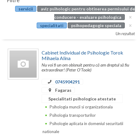
Filtre
Botosani
servicii
aviz psihologic pentru obtinerea permisului de
Evenimente
Braila
conducere - evaluare psihologica
Cabinet
specialitati
psihopedagogie speciala
Brasov
Un rezultat
Membri
Bucuresti
Cabinet Individual de Psihologie Torok
Buzau
Mihaela Alina
Nu voi fi un om obisnuit pentru că am dreptul să fiu
Calarasi
extraordinar! (Peter O'Toole)
Caras-Severin
0745904291
Cluj
Fagaras
Specialitati psihologice atestate
Constanta
Psihologia muncii si organizationala
Covasna
Psihologia transporturilor
Psihologie aplicata in domeniul securitatii
Dambovita
nationale