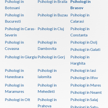
Psihologi in
Psihologi in Braila
Psihologi in
Botosani
Brasov
Psihologi in
Psihologi in Buzau
Psihologi in
Bucuresti
Calarasi
Psihologi in Caras-
Psihologi in Cluj
Psihologi in
Severin
Constanta
Psihologi in
Psihologi in
Psihologi in Dolj
Covasna
Dambovita
Psihologi in Galati
Psihologi in Giurgiu
Psihologi in Gorj
Psihologi in
Harghita
Psihologi in
Psihologi in
Psihologi in Iasi
Hunedoara
Ialomita
Psihologi in Ilfov
Psihologi in
Psihologi in
Psihologi in Mures
Maramures
Mehedinti
Psihologi in Neamt
Psihologi in Olt
Psihologi in
Psihologi in Salaj
Prahova
Psihologi in Satu-