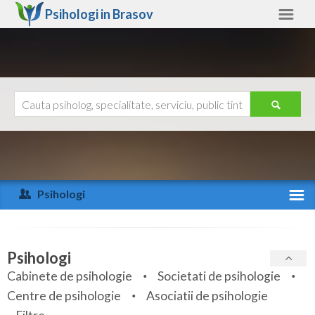
Psihologi in
Brasov
Brasov
Alte judete
Ajutor
Contact
Alba
Arad
Psihologi
Arges
Activitate recenta
Bacau
Specialitati
Psihologi
Bihor
Cabinete de psihologie
Societati de psihologie
Servicii
Centre de psihologie
Asociatii de psihologie
Bistrita-Nasaud
Articole