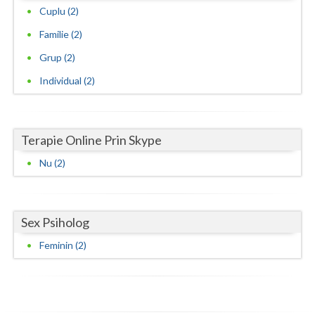
Cuplu (2)
Neamt
Familie (2)
Olt
Grup (2)
Individual (2)
Prahova
Salaj
Satu-Mare
Terapie Online Prin Skype
Nu (2)
Sibiu
Suceava
Sex Psiholog
Teleorman
Feminin (2)
Timis
Tulcea
Valcea