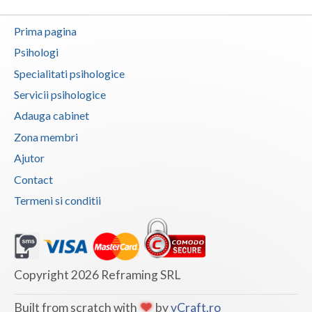
Vaslui
Prima pagina
Vrancea
Psihologi
Specialitati psihologice
Servicii psihologice
Adauga cabinet
Zona membri
Ajutor
Contact
Termeni si conditii
Copyright 2026 Reframing SRL
Built from scratch with
by
vCraft.ro