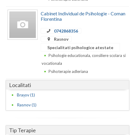
Dolj
Galati
Cabinet Individual de Psihologie - Coman
Florentina
Giurgiu
0742868356
Gorj
Rasnov
Specialitati psihologice atestate
Harghita
Psihologie educationala, consiliere scolara si
Hunedoara
vocationala
Psihoterapie adleriana
Ialomita
Localitati
Iasi
Brașov (1)
Ilfov
Rasnov (1)
Maramures
Mehedinti
Tip Terapie
Mures