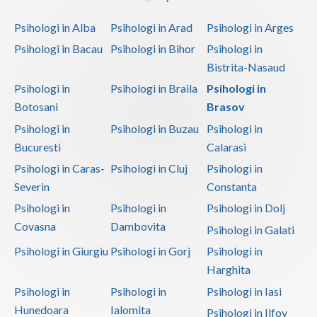
Psihologi in Alba
Psihologi in Arad
Psihologi in Arges
Psihologi in Bacau
Psihologi in Bihor
Psihologi in
Bistrita-Nasaud
Psihologi in
Psihologi in Braila
Psihologi in
Botosani
Brasov
Psihologi in
Psihologi in Buzau
Psihologi in
Bucuresti
Calarasi
Psihologi in Caras-
Psihologi in Cluj
Psihologi in
Severin
Constanta
Psihologi in
Psihologi in
Psihologi in Dolj
Covasna
Dambovita
Psihologi in Galati
Psihologi in Giurgiu
Psihologi in Gorj
Psihologi in
Harghita
Psihologi in
Psihologi in
Psihologi in Iasi
Hunedoara
Ialomita
Psihologi in Ilfov