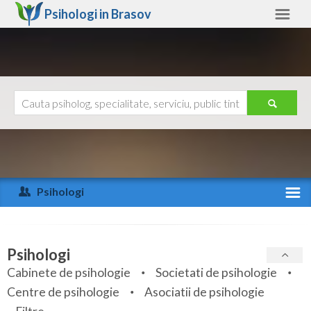
Psihologi in
Brasov
Brasov
Alte judete
Ajutor
Contact
Alba
Arad
Psihologi
Arges
Activitate recenta
Bacau
Specialitati
Psihologi
Bihor
Cabinete de psihologie
Societati de psihologie
Servicii
Centre de psihologie
Asociatii de psihologie
Bistrita-Nasaud
Articole