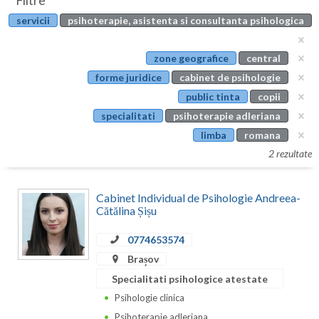
Filtre
Botosani
servicii
psihoterapie, asistenta si consultanta psihologica
Evenimente
Braila
Cabinet
zone geografice
central
Brasov
forme juridice
cabinet de psihologie
Membri
Bucuresti
public tinta
copii
specialitati
psihoterapie adleriana
Buzau
limba
romana
Calarasi
2 rezultate
Caras-Severin
Cabinet Individual de Psihologie Andreea-
Cluj
Cătălina Șișu
Constanta
0774653574
Brașov
Covasna
Specialitati psihologice atestate
Dambovita
Psihologie clinica
Psihoterapie adleriana