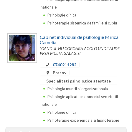
Dolj
nationale
Galati
Psihologie clinica
Psihoterapie sistemica de familie si cuplu
Giurgiu
Gorj
Cabinet individual de psihologie Mirica
Camelia
Harghita
"GANDUL NU COBOARA ACOLO UNDE AUDE
PREA MULTA GALAGIE"
Hunedoara
0740211282
Ialomita
Brasov
Specialitati psihologice atestate
Iasi
Psihologia muncii si organizationala
Ilfov
Psihologie aplicata in domeniul securitatii
nationale
Maramures
Psihologie clinica
Mehedinti
Psihoterapie experientiala si hipnoterapie
Mures