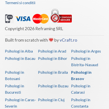
Termeni si conditii
Copyright 2026 Reframing SRL
Built from scratch with
by
vCraft.ro
Psihologi in Alba
Psihologi in Arad
Psihologi in Arges
Psihologi in Bacau
Psihologi in Bihor
Psihologi in
Bistrita-Nasaud
Psihologi in
Psihologi in Braila
Psihologi in
Botosani
Brasov
Psihologi in
Psihologi in Buzau
Psihologi in
Bucuresti
Calarasi
Psihologi in Caras-
Psihologi in Cluj
Psihologi in
Severin
Constanta