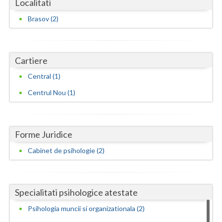
Localitati
Neamt
Brasov (2)
Olt
Prahova
Cartiere
Central (1)
Salaj
Centrul Nou (1)
Satu-Mare
Sibiu
Forme Juridice
Suceava
Cabinet de psihologie (2)
Teleorman
Timis
Specialitati psihologice atestate
Tulcea
Psihologia muncii si organizationala (2)
Valcea