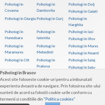
Psihologi in
Psihologi in
Psihologi in Dolj
Covasna
Dambovita
Psihologi in Galati
Psihologi in Giurgiu
Psihologi in Gorj
Psihologi in
Harghita
Psihologi in
Psihologi in
Psihologi in Iasi
Hunedoara
Ialomita
Psihologi in Ilfov
Psihologi in
Psihologi in
Psihologi in Mures
Maramures
Mehedinti
Psihologi in Neamt
Psihologi in Olt
Psihologi in
Psihologi in Salaj
Prahova
Psihologi in Satu-
Psihologi in Brasov
Mare
Acest site foloseste cookie-uri pentru a imbunatati
Psihologi in Sibiu
Psihologi in
Psihologi in
experienta dvoastra de navigare. Prin folosirea site-ului
Suceava
Teleorman
sunteti de acord sa folositi cookie-urile conform cu
Psihologi in Timis
Psihologi in Tulcea
Psihologi in Valcea
termenii si conditiile din
"Politica cookies"
Psihologi in Vaslui
Psihologi in