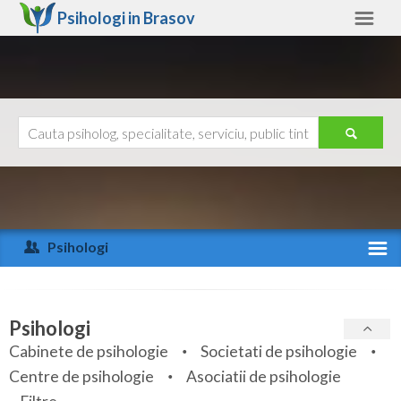
Psihologi in
Brasov
Brasov
Alte judete
Ajutor
Contact
Alba
Arad
Psihologi
Arges
Activitate recenta
Bacau
Specialitati
Psihologi
Bihor
Cabinete de psihologie
Societati de psihologie
Servicii
Centre de psihologie
Asociatii de psihologie
Bistrita-Nasaud
Articole