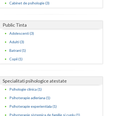
Harghita
Cabinet de psihologie (3)
Hunedoara
Ialomita
Public Tinta
Iasi
Adolescenti (3)
Adulti (3)
Ilfov
Batrani (1)
Maramures
Copii (1)
Mehedinti
Mures
Specialitati psihologice atestate
Neamt
Psihologie clinica (1)
Olt
Psihoterapie adleriana (1)
Prahova
Psihoterapie experientiala (1)
Psihoterapie sistemica de familie si cuplu (1)
Salaj