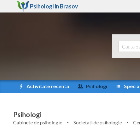
Psihologi in
Brasov
Activitate recenta
Psihologi
Special
Psihologi
Cabinete de psihologie
Societati de psihologie
Cen