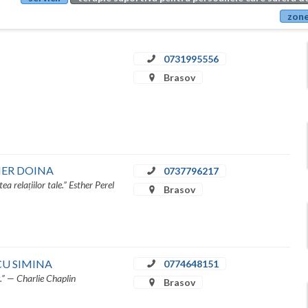
zone
0731995556
Brasov
GHIER DOINA
0737796217
tea relațiilor tale.” Esther Perel
Brasov
ĂSCU SIMINA
0774648151
s.” — Charlie Chaplin
Brasov