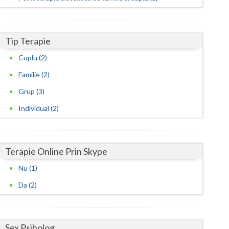
Satu-Mare
Sibiu
Tip Terapie
Cuplu (2)
Suceava
Familie (2)
Teleorman
Grup (3)
Timis
Individual (2)
Tulcea
Valcea
Terapie Online Prin Skype
Vaslui
Nu (1)
Vrancea
Da (2)
Sex Psiholog