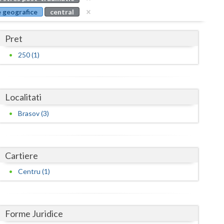
Buzau
 geografice
central
Calarasi
Pret
Caras-Severin
250 (1)
Cluj
Constanta
Localitati
Covasna
Brasov (3)
Dambovita
Dolj
Cartiere
Galati
Centru (1)
Giurgiu
Gorj
Forme Juridice