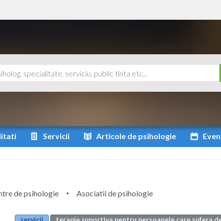
itati
Servicii
Articole
de psihologie
Even
tre de psihologie
Asociatii de psihologie
servicii
terapie suportiva pentru persoanele care sufera d