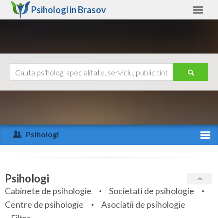
Psihologi in
Brasov
Brasov
Alte judete
Ajutor
Contact
Alba
Arad
Psihologi
Arges
Activitate recenta
Bacau
Specialitati
Psihologi
Bihor
Cabinete de psihologie
Societati de psihologie
Servicii
Centre de psihologie
Asociatii de psihologie
Bistrita-Nasaud
Articole