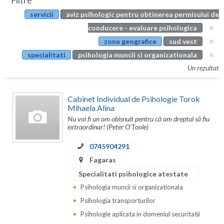
Filtre
Botosani
servicii
aviz psihologic pentru obtinerea permisului de
Evenimente
Braila
conducere - evaluare psihologica
Cabinet
zone geografice
sud vest
Brasov
specialitati
psihologia muncii si organizationala
Membri
Bucuresti
Un rezultat
Buzau
Cabinet Individual de Psihologie Torok
Calarasi
Mihaela Alina
Nu voi fi un om obisnuit pentru că am dreptul să fiu
Caras-Severin
extraordinar! (Peter O'Toole)
Cluj
0745904291
Fagaras
Constanta
Specialitati psihologice atestate
Covasna
Psihologia muncii si organizationala
Psihologia transporturilor
Dambovita
Psihologie aplicata in domeniul securitatii