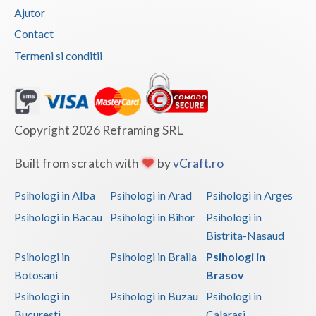
Ajutor
Contact
Termeni si conditii
Copyright 2026 Reframing SRL
Built from scratch with
by
vCraft.ro
Psihologi in Alba
Psihologi in Arad
Psihologi in Arges
Psihologi in Bacau
Psihologi in Bihor
Psihologi in
Bistrita-Nasaud
Psihologi in
Psihologi in Braila
Psihologi in
Botosani
Brasov
Psihologi in
Psihologi in Buzau
Psihologi in
Bucuresti
Calarasi