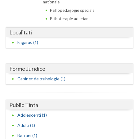
Dolj
nationale
Psihopedagogie speciala
Galati
Psihoterapie adleriana
Giurgiu
Localitati
Gorj
Fagaras (1)
Harghita
Hunedoara
Forme Juridice
Ialomita
Cabinet de psihologie (1)
Iasi
Ilfov
Public Tinta
Maramures
Adolescenti (1)
Adulti (1)
Mehedinti
Batrani (1)
Mures