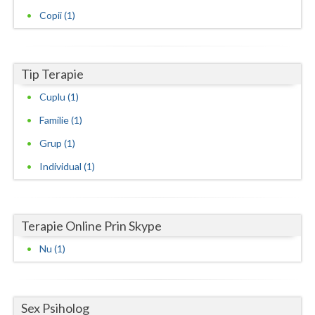
Copii (1)
Neamt
Olt
Tip Terapie
Prahova
Cuplu (1)
Salaj
Familie (1)
Satu-Mare
Grup (1)
Sibiu
Individual (1)
Suceava
Teleorman
Terapie Online Prin Skype
Nu (1)
Timis
Tulcea
Valcea
Sex Psiholog