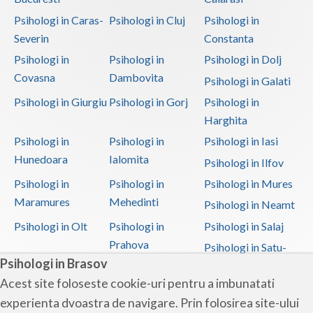
Psihologi in Caras-
Psihologi in Cluj
Psihologi in
Severin
Constanta
Psihologi in
Psihologi in
Psihologi in Dolj
Covasna
Dambovita
Psihologi in Galati
Psihologi in Giurgiu
Psihologi in Gorj
Psihologi in
Harghita
Psihologi in
Psihologi in
Psihologi in Iasi
Hunedoara
Ialomita
Psihologi in Ilfov
Psihologi in
Psihologi in
Psihologi in Mures
Maramures
Mehedinti
Psihologi in Neamt
Psihologi in Olt
Psihologi in
Psihologi in Salaj
Prahova
Psihologi in Satu-
Psihologi in Brasov
Mare
Acest site foloseste cookie-uri pentru a imbunatati
Psihologi in Sibiu
Psihologi in
Psihologi in
experienta dvoastra de navigare. Prin folosirea site-ului
Suceava
Teleorman