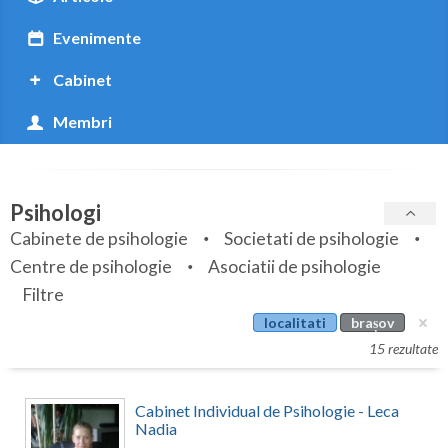
Botosani
Evenimente
Braila
Cabinet
Brasov
Membri
Bucuresti
Buzau
Psihologi
Calarasi
Cabinete de psihologie
Societati de psihologie
Caras-Severin
Centre de psihologie
Asociatii de psihologie
Cluj
Filtre
localitati
brașov
Constanta
15 rezultate
Covasna
Cabinet Individual de Psihologie - Leca
Dambovita
Nadia