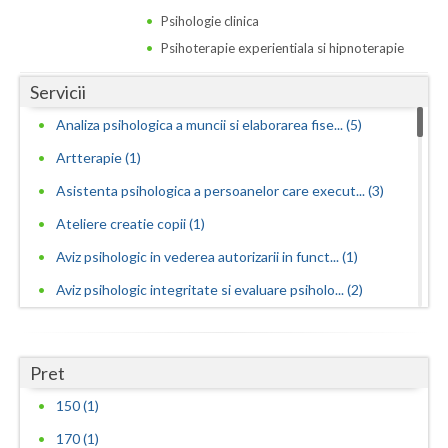
Psihologie clinica
Psihoterapie experientiala si hipnoterapie
Servicii
Analiza psihologica a muncii si elaborarea fise... (5)
Artterapie (1)
Asistenta psihologica a persoanelor care execut... (3)
Ateliere creatie copii (1)
Aviz psihologic in vederea autorizarii in funct... (1)
Aviz psihologic integritate si evaluare psiholo... (2)
Aviz psihologic pentru angajare - evaluare psih... (5)
Aviz psihologic pentru incadrarea in grad de ha... (7)
Pret
Aviz psihologic pentru liceu - evaluare psiholo... (2)
150 (1)
Aviz psihologic pentru mentinerea in functie - ... (5)
170 (1)