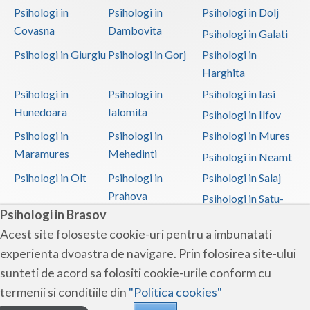
Psihologi in
Psihologi in
Psihologi in Dolj
Programare neurolingvistica (2)
Covasna
Dambovita
Psihologi in Galati
Psihodermatologie (1)
Psihologi in Giurgiu
Psihologi in Gorj
Psihologi in
Psihodiagnostic si evaluare clinica (9)
Harghita
Psihonutritie (1)
Psihologi in
Psihologi in
Psihologi in Iasi
Psihooncologie (1)
Hunedoara
Ialomita
Psihologi in Ilfov
Psihosexologie (1)
Psihologi in
Psihologi in
Psihologi in Mures
Psihoterapia familiei si a altor persoane din a... (1)
Maramures
Mehedinti
Psihologi in Neamt
Psihoterapia oncologica (1)
Psihologi in Olt
Psihologi in
Psihologi in Salaj
Prahova
Psihologi in Satu-
Psihoterapia pacientului, la aflarea diagnostic... (1)
Psihologi in Brasov
Mare
Psihoterapie - Interventie psihoterapeutica in ... (7)
Acest site foloseste cookie-uri pentru a imbunatati
Psihologi in Sibiu
Psihologi in
Psihologi in
Psihoterapie - Interventie psihoterapeutica in ... (11)
experienta dvoastra de navigare. Prin folosirea site-ului
Suceava
Teleorman
Psihoterapie - Interventie psihoterapeutica in ... (9)
sunteti de acord sa folositi cookie-urile conform cu
Psihologi in Timis
Psihologi in Tulcea
Psihologi in Valcea
Psihoterapie - Interventie psihoterapeutica in ... (8)
termenii si conditiile din
"Politica cookies"
Psihologi in Vaslui
Psihologi in