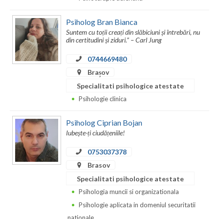
Neamt
Psiholog Bran Bianca
Suntem cu toții creați din slăbiciuni și întrebări, nu
Olt
din certitudini și ziduri.” – Carl Jung
Prahova
0744669480
Brașov
Salaj
Specialitati psihologice atestate
Satu-Mare
Psihologie clinica
Sibiu
Psiholog Ciprian Bojan
Iubește-ți ciudățeniile!
Suceava
0753037378
Teleorman
Brasov
Timis
Specialitati psihologice atestate
Psihologia muncii si organizationala
Tulcea
Psihologie aplicata in domeniul securitatii
Valcea
nationale