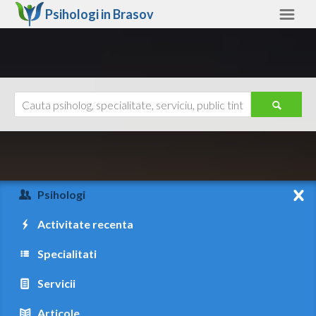
Psihologi in
Brasov
Brasov
Alte judete
Ajutor
Contact
Alba
Arad
Psihologi
Arges
Activitate recenta
Bacau
Specialitati
Bihor
Servicii
Bistrita-Nasaud
Articole