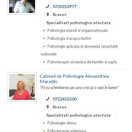
Dolj
0720313977
Galati
Brasov
Specialitati psihologice atestate
Giurgiu
Psihologia muncii si organizationala
Gorj
Psihologia transporturilor
Psihologie aplicata in domeniul securitatii
Harghita
nationale
Hunedoara
Psihoterapie sistemica de familie si cuplu
Ialomita
Cabinet de Psihologie Alexandrina
Maradin
Iasi
“Fii tu schimbarea pe care vrei sǎ o vezi în lume!”
Ilfov
0722452500
Brasov
Maramures
Specialitati psihologice atestate
Mehedinti
Psihologie clinica
Mures
Psihoterapie adleriana