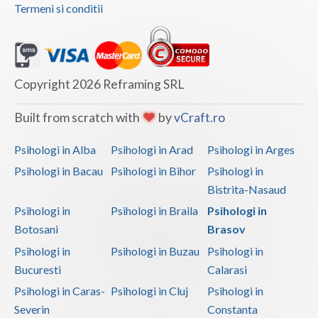
Interventie psihoterapeutica in tulburarea cont... (7)
Termeni si conditii
Interventie psihoterapeutica in tulburarea de c... (2)
Interventie psihoterapeutica in tulburarea de c... (7)
Interventie psihoterapeutica in tulburarea de l... (2)
Copyright 2026 Reframing SRL
Interventie psihoterapeutica in tulburarea de s... (9)
Built from scratch with
by
vCraft.ro
Interventie psihoterapeutica in tulburarea dism... (6)
Interventie psihoterapeutica in tulburarea expr... (1)
Psihologi in Alba
Psihologi in Arad
Psihologi in Arges
Interventie psihoterapeutica in tulburarea fono... (1)
Psihologi in Bacau
Psihologi in Bihor
Psihologi in
Bistrita-Nasaud
Interventie psihoterapeutica in tulburarea opoz... (4)
Psihologi in
Psihologi in Braila
Psihologi in
Interventie psihoterapeutica in tulburari ale c... (4)
Botosani
Brasov
Logopedie - Interventie psihoterapeutica in bal... (2)
Psihologi in
Psihologi in Buzau
Psihologi in
Logoterapie (1)
Bucuresti
Calarasi
Logoterapie in tulburarile de comunicare (3)
Psihologi in Caras-
Psihologi in Cluj
Psihologi in
Severin
Constanta
Practica pentru studentii facultatilor de psiho... (1)