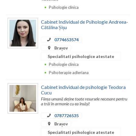
Psihologie clinica
Vaslui
Vrancea
Cabinet Individual de Psihologie Andreea-
Cătălina Șișu
0774653574
Brașov
Specialitati psihologice atestate
Psihologie clinica
Psihoterapie adleriana
Cabinet individual de psihologie Teodora
Cucu
Ființa umană deține toate resursele necesare pentru
a trăi în armonie cu ea însăși!
0787726535
Brașov
Specialitati psihologice atestate