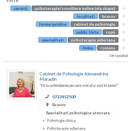
Filtre
Botosani
servicii
psihoterapie/ consiliere online (via skype)
Evenimente
Braila
localitati
brasov
Cabinet
forme juridice
cabinet de psihologie
Brasov
public tinta
copii
Membri
Bucuresti
specialitati
psihoterapie adleriana
limba
romana
Buzau
Un rezultat
Calarasi
Cabinet de Psihologie Alexandrina
Caras-Severin
Maradin
“Fii tu schimbarea pe care vrei sǎ o vezi în lume!”
Cluj
0722452500
Constanta
Brasov
Covasna
Specialitati psihologice atestate
Dambovita
Psihologie clinica
Psihoterapie adleriana