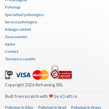
Vaslui
Psihologi
Specialitati psihologice
Vrancea
Servicii psihologice
Adauga cabinet
Zona membri
Ajutor
Contact
Termeni si conditii
Copyright 2026 Reframing SRL
Built from scratch with
by
vCraft.ro
Psihologi in Alba
Psihologi in Arad
Psihologi in Arges