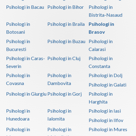
Psihologi in Bacau
Psihologi in Bihor
Psihologi in
Bistrita-Nasaud
Psihologi in
Psihologi in Braila
Psihologi in
Botosani
Brasov
Psihologi in
Psihologi in Buzau
Psihologi in
Bucuresti
Calarasi
Psihologi in Caras-
Psihologi in Cluj
Psihologi in
Severin
Constanta
Psihologi in
Psihologi in
Psihologi in Dolj
Covasna
Dambovita
Psihologi in Galati
Psihologi in Giurgiu
Psihologi in Gorj
Psihologi in
Harghita
Psihologi in
Psihologi in
Psihologi in Iasi
Hunedoara
Ialomita
Psihologi in Ilfov
Psihologi in
Psihologi in
Psihologi in Mures