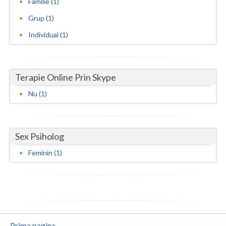
Familie (1)
Neamt
Grup (1)
Individual (1)
Olt
Prahova
Terapie Online Prin Skype
Salaj
Nu (1)
Satu-Mare
Sibiu
Sex Psiholog
Suceava
Feminin (1)
Teleorman
Timis
Tulcea
Valcea
Prima pagina