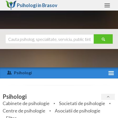
Psihologi in
Brasov
Brasov
Alte judete
Ajutor
Contact
Alba
Arad
Psihologi
Arges
Activitate recenta
Bacau
Specialitati
Psihologi
Bihor
Cabinete de psihologie
Societati de psihologie
Servicii
Centre de psihologie
Asociatii de psihologie
Bistrita-Nasaud
Articole