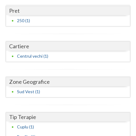
Dolj
Pret
Galati
250 (1)
Giurgiu
Gorj
Cartiere
Harghita
Centrul vechi (1)
Hunedoara
Ialomita
Zone Geografice
Iasi
Sud Vest (1)
Ilfov
Maramures
Tip Terapie
Mehedinti
Cuplu (1)
Mures