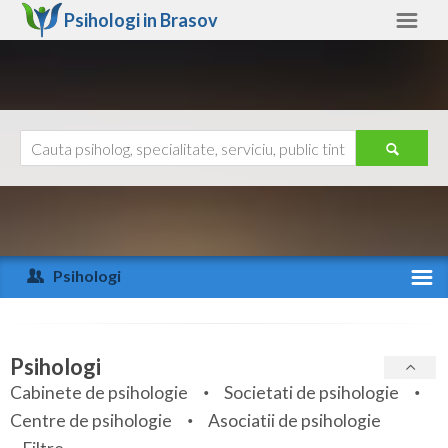
Psihologi in
Brasov
Brasov
Alte judete
Ajutor
Contact
Alba
Arad
Psihologi
Arges
Activitate recenta
Bacau
Specialitati
Psihologi
Bihor
Cabinete de psihologie
Societati de psihologie
Servicii
Centre de psihologie
Asociatii de psihologie
Bistrita-Nasaud
Articole