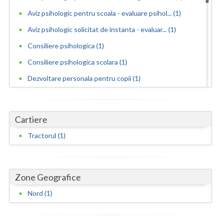
Dolj
Aviz psihologic pentru scoala - evaluare psihol... (1)
Galati
Aviz psihologic solicitat de instanta - evaluar... (1)
Giurgiu
Consiliere psihologica (1)
Gorj
Consiliere psihologica scolara (1)
Dezvoltare personala pentru copii (1)
Harghita
Evaluare psihologica pentru adoptie (1)
Hunedoara
Evaluare psihologica periodica pentru beneficia... (1)
Cartiere
Ialomita
Examinari psihologice in vederea evaluarii depr... (1)
Tractorul (1)
Iasi
Examinari psihologice in vederea evaluarii star... (1)
Examinari psihologice in vederea obtinerii cert... (1)
Ilfov
Zone Geografice
Examinari psihologice in vederea obtinerii pens... (1)
Maramures
Examinari psihologice in vederea prelungirii co... (1)
Nord (1)
Mehedinti
Interventie psihologica in tulburarile de invatare (1)
Mures