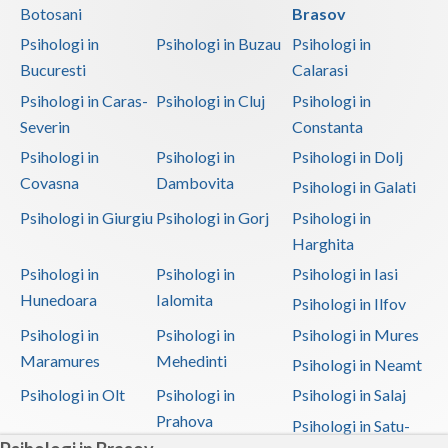
Psihoterapie- Interventie psihoterapeutica in b... (1)
Botosani
Brasov
Psihologi in
Psihologi in Buzau
Psihologi in
Bucuresti
Calarasi
Psihologi in Caras-
Psihologi in Cluj
Psihologi in
Severin
Constanta
Psihologi in
Psihologi in
Psihologi in Dolj
Covasna
Dambovita
Psihologi in Galati
Psihologi in Giurgiu
Psihologi in Gorj
Psihologi in
Harghita
Psihologi in
Psihologi in
Psihologi in Iasi
Hunedoara
Ialomita
Psihologi in Ilfov
Psihologi in
Psihologi in
Psihologi in Mures
Maramures
Mehedinti
Psihologi in Neamt
Psihologi in Olt
Psihologi in
Psihologi in Salaj
Prahova
Psihologi in Satu-