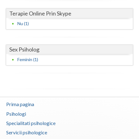
Neamt
Terapie Online Prin Skype
Nu (1)
Olt
Prahova
Salaj
Sex Psiholog
Feminin (1)
Satu-Mare
Sibiu
Suceava
Teleorman
Prima pagina
Timis
Psihologi
Tulcea
Specialitati psihologice
Servicii psihologice
Valcea