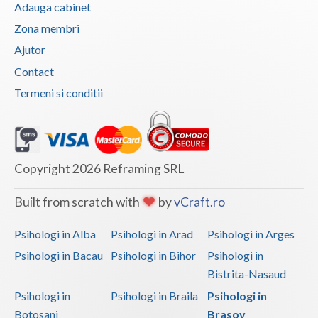
Adauga cabinet
Vaslui
Zona membri
Vrancea
Ajutor
Contact
Termeni si conditii
Copyright 2026 Reframing SRL
Built from scratch with
by
vCraft.ro
Psihologi in Alba
Psihologi in Arad
Psihologi in Arges
Psihologi in Bacau
Psihologi in Bihor
Psihologi in
Bistrita-Nasaud
Psihologi in
Psihologi in Braila
Psihologi in
Botosani
Brasov