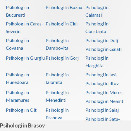
Psihologi in
Psihologi in Buzau
Psihologi in
Bucuresti
Calarasi
Psihologi in Caras-
Psihologi in Cluj
Psihologi in
Severin
Constanta
Psihologi in
Psihologi in
Psihologi in Dolj
Covasna
Dambovita
Psihologi in Galati
Psihologi in Giurgiu
Psihologi in Gorj
Psihologi in
Harghita
Psihologi in
Psihologi in
Psihologi in Iasi
Hunedoara
Ialomita
Psihologi in Ilfov
Psihologi in
Psihologi in
Psihologi in Mures
Maramures
Mehedinti
Psihologi in Neamt
Psihologi in Olt
Psihologi in
Psihologi in Salaj
Prahova
Psihologi in Satu-
Psihologi in Brasov
Mare