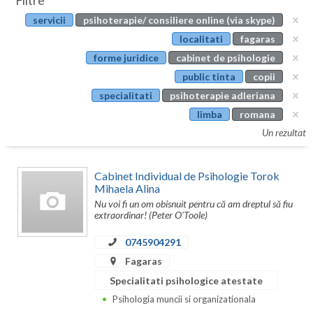
Filtre
Botosani
servicii
psihoterapie/ consiliere online (via skype)
Evenimente
Braila
localitati
fagaras
Cabinet
forme juridice
cabinet de psihologie
Brasov
public tinta
copii
Membri
Bucuresti
specialitati
psihoterapie adleriana
limba
romana
Buzau
Un rezultat
Calarasi
Cabinet Individual de Psihologie Torok
Caras-Severin
Mihaela Alina
Nu voi fi un om obisnuit pentru că am dreptul să fiu
Cluj
extraordinar! (Peter O'Toole)
Constanta
0745904291
Covasna
Fagaras
Specialitati psihologice atestate
Dambovita
Psihologia muncii si organizationala