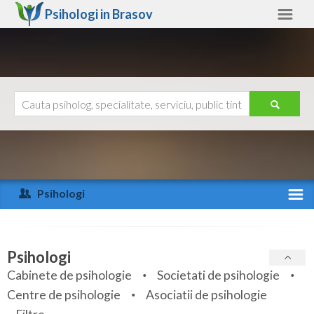
Psihologi in
Brasov
Brasov
Alte judete
Ajutor
Contact
Alba
Arad
Psihologi
Arges
Activitate recenta
Bacau
Specialitati
Psihologi
Bihor
Cabinete de psihologie
Societati de psihologie
Servicii
Centre de psihologie
Asociatii de psihologie
Bistrita-Nasaud
Articole