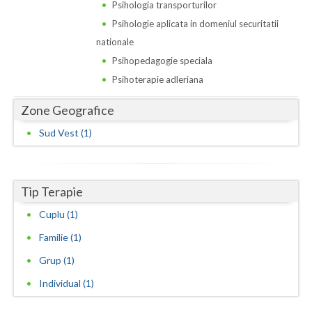
Dolj
Psihologia transporturilor
Psihologie aplicata in domeniul securitatii
Galati
nationale
Giurgiu
Psihopedagogie speciala
Psihoterapie adleriana
Gorj
Zone Geografice
Harghita
Sud Vest (1)
Hunedoara
Ialomita
Tip Terapie
Iasi
Cuplu (1)
Ilfov
Familie (1)
Maramures
Grup (1)
Mehedinti
Individual (1)
Mures