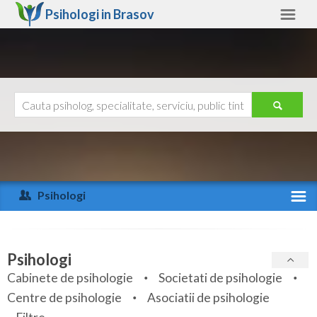
Psihologi in
Brasov
Brasov
Alte judete
Ajutor
Contact
Alba
Arad
Psihologi
Arges
Activitate recenta
Bacau
Specialitati
Psihologi
Bihor
Cabinete de psihologie
Societati de psihologie
Servicii
Centre de psihologie
Asociatii de psihologie
Bistrita-Nasaud
Articole