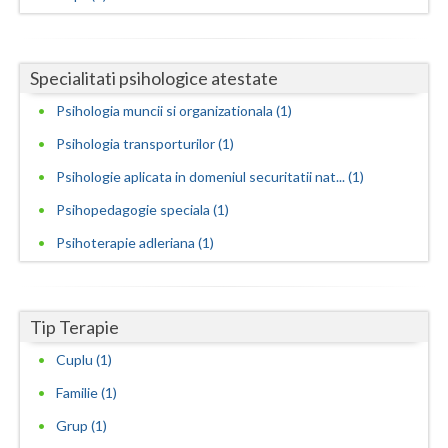
Neamt
Olt
Specialitati psihologice atestate
Psihologia muncii si organizationala (1)
Prahova
Psihologia transporturilor (1)
Salaj
Psihologie aplicata in domeniul securitatii nat... (1)
Satu-Mare
Psihopedagogie speciala (1)
Sibiu
Psihoterapie adleriana (1)
Suceava
Teleorman
Tip Terapie
Timis
Cuplu (1)
Familie (1)
Tulcea
Grup (1)
Valcea