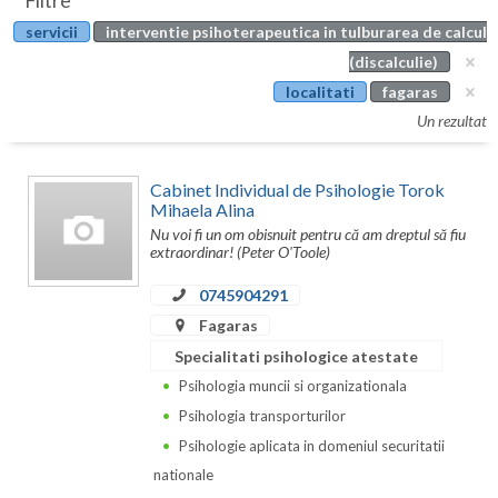
Filtre
Botosani
servicii
interventie psihoterapeutica in tulburarea de calcul
Evenimente
Braila
(discalculie)
Cabinet
localitati
fagaras
Brasov
Un rezultat
Membri
Bucuresti
Cabinet Individual de Psihologie Torok
Buzau
Mihaela Alina
Nu voi fi un om obisnuit pentru că am dreptul să fiu
Calarasi
extraordinar! (Peter O'Toole)
Caras-Severin
0745904291
Cluj
Fagaras
Specialitati psihologice atestate
Constanta
Psihologia muncii si organizationala
Covasna
Psihologia transporturilor
Psihologie aplicata in domeniul securitatii
Dambovita
nationale