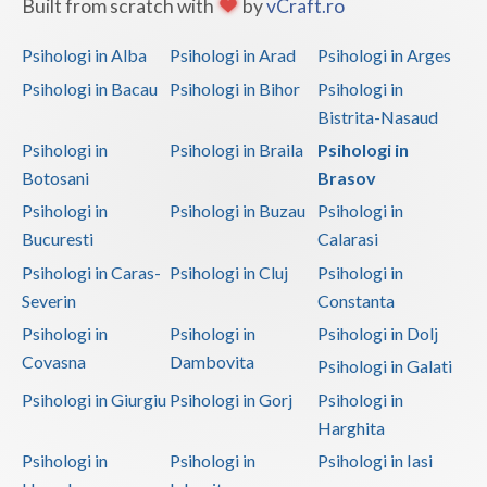
Built from scratch with
by
vCraft.ro
Psihologi in Alba
Psihologi in Arad
Psihologi in Arges
Psihologi in Bacau
Psihologi in Bihor
Psihologi in
Bistrita-Nasaud
Psihologi in
Psihologi in Braila
Psihologi in
Botosani
Brasov
Psihologi in
Psihologi in Buzau
Psihologi in
Bucuresti
Calarasi
Psihologi in Caras-
Psihologi in Cluj
Psihologi in
Severin
Constanta
Psihologi in
Psihologi in
Psihologi in Dolj
Covasna
Dambovita
Psihologi in Galati
Psihologi in Giurgiu
Psihologi in Gorj
Psihologi in
Harghita
Psihologi in
Psihologi in
Psihologi in Iasi