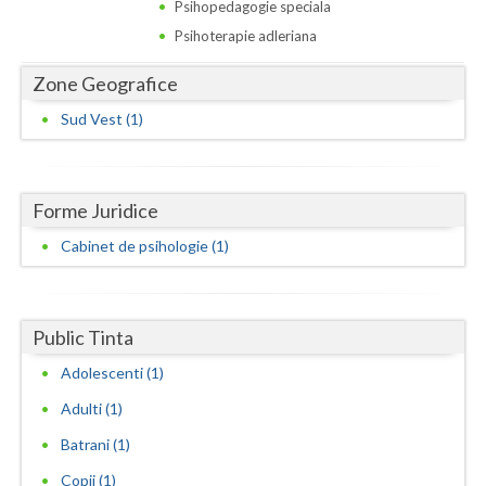
Dolj
Psihopedagogie speciala
Psihoterapie adleriana
Galati
Zone Geografice
Giurgiu
Sud Vest (1)
Gorj
Harghita
Forme Juridice
Hunedoara
Cabinet de psihologie (1)
Ialomita
Iasi
Public Tinta
Ilfov
Adolescenti (1)
Maramures
Adulti (1)
Mehedinti
Batrani (1)
Copii (1)
Mures