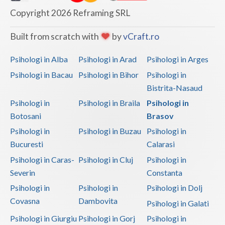
Copyright 2026 Reframing SRL
Built from scratch with
by
vCraft.ro
Psihologi in Alba
Psihologi in Arad
Psihologi in Arges
Psihologi in Bacau
Psihologi in Bihor
Psihologi in
Bistrita-Nasaud
Psihologi in
Psihologi in Braila
Psihologi in
Botosani
Brasov
Psihologi in
Psihologi in Buzau
Psihologi in
Bucuresti
Calarasi
Psihologi in Caras-
Psihologi in Cluj
Psihologi in
Severin
Constanta
Psihologi in
Psihologi in
Psihologi in Dolj
Covasna
Dambovita
Psihologi in Galati
Psihologi in Giurgiu
Psihologi in Gorj
Psihologi in