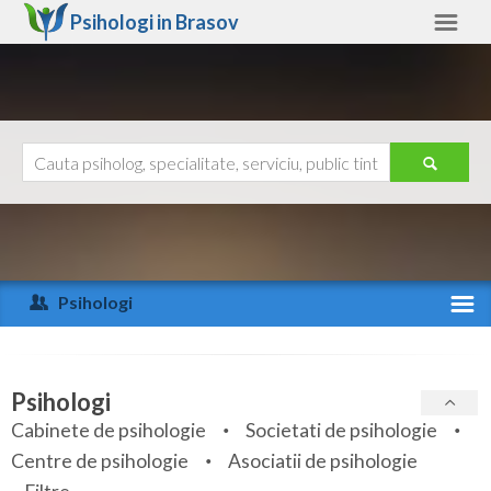
Psihologi in
Brasov
Brasov
Alte judete
Ajutor
Contact
Alba
Arad
Psihologi
Arges
Activitate recenta
Bacau
Specialitati
Psihologi
Bihor
Cabinete de psihologie
Societati de psihologie
Servicii
Centre de psihologie
Asociatii de psihologie
Bistrita-Nasaud
Articole