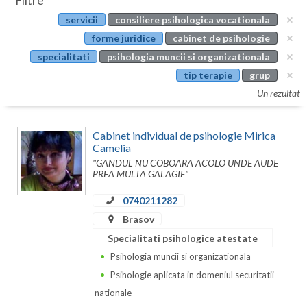
Filtre
Botosani
servicii
consiliere psihologica vocationala
Evenimente
Braila
forme juridice
cabinet de psihologie
Cabinet
specialitati
psihologia muncii si organizationala
Brasov
tip terapie
grup
Membri
Bucuresti
Un rezultat
Buzau
Cabinet individual de psihologie Mirica
Calarasi
Camelia
"GANDUL NU COBOARA ACOLO UNDE AUDE
Caras-Severin
PREA MULTA GALAGIE"
Cluj
0740211282
Brasov
Constanta
Specialitati psihologice atestate
Covasna
Psihologia muncii si organizationala
Psihologie aplicata in domeniul securitatii
Dambovita
nationale