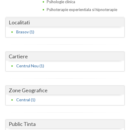
Dolj
Psihologie clinica
Psihoterapie experientiala si hipnoterapie
Galati
Localitati
Giurgiu
Brasov (1)
Gorj
Harghita
Cartiere
Hunedoara
Centrul Nou (1)
Ialomita
Iasi
Zone Geografice
Ilfov
Central (1)
Maramures
Mehedinti
Public Tinta
Mures