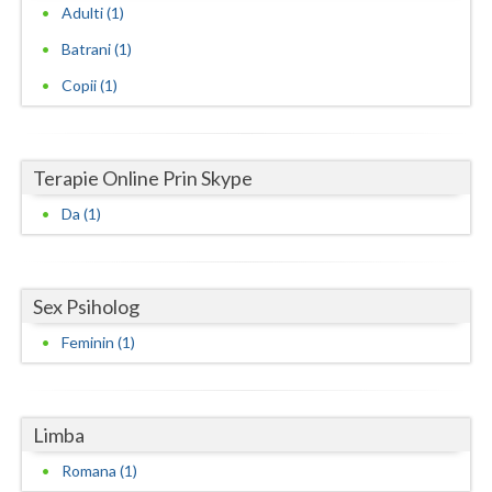
Adulti (1)
Neamt
Batrani (1)
Olt
Copii (1)
Prahova
Salaj
Terapie Online Prin Skype
Da (1)
Satu-Mare
Sibiu
Suceava
Sex Psiholog
Feminin (1)
Teleorman
Timis
Limba
Tulcea
Romana (1)
Valcea