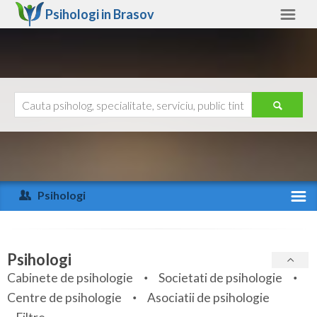
Psihologi in
Brasov
Brasov
Alte judete
Ajutor
Contact
Alba
Arad
Psihologi
Arges
Activitate recenta
Bacau
Specialitati
Psihologi
Bihor
Cabinete de psihologie
Societati de psihologie
Servicii
Centre de psihologie
Asociatii de psihologie
Bistrita-Nasaud
Articole