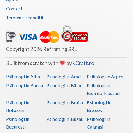
Contact
Vaslui
Termeni si conditii
Vrancea
Copyright 2026 Reframing SRL
Built from scratch with
by
vCraft.ro
Psihologi in Alba
Psihologi in Arad
Psihologi in Arges
Psihologi in Bacau
Psihologi in Bihor
Psihologi in
Bistrita-Nasaud
Psihologi in
Psihologi in Braila
Psihologi in
Botosani
Brasov
Psihologi in
Psihologi in Buzau
Psihologi in
Bucuresti
Calarasi