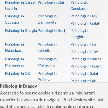
Psihologi in Caras-
Psihologi in Cluj
Psihologi in
Severin
Constanta
Psihologi in
Psihologi in
Psihologi in Dolj
Covasna
Dambovita
Psihologi in Galati
Psihologi in Giurgiu
Psihologi in Gorj
Psihologi in
Harghita
Psihologi in
Psihologi in
Psihologi in Iasi
Hunedoara
Ialomita
Psihologi in Ilfov
Psihologi in
Psihologi in
Psihologi in Mures
Maramures
Mehedinti
Psihologi in Neamt
Psihologi in Olt
Psihologi in
Psihologi in Salaj
Prahova
Psihologi in Satu-
Psihologi in Brasov
Mare
Acest site foloseste cookie-uri pentru a imbunatati
Psihologi in Sibiu
Psihologi in
Psihologi in
experienta dvoastra de navigare. Prin folosirea site-ului
Suceava
Teleorman
sunteti de acord sa folositi cookie-urile conform cu
Psihologi in Timis
Psihologi in Tulcea
Psihologi in Valcea