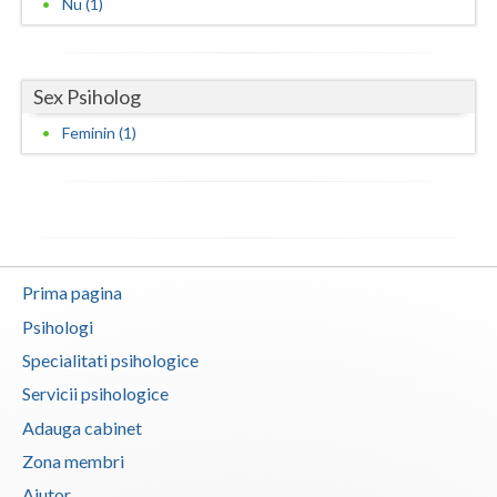
Nu (1)
Neamt
Olt
Sex Psiholog
Prahova
Feminin (1)
Salaj
Satu-Mare
Sibiu
Prima pagina
Suceava
Psihologi
Teleorman
Specialitati psihologice
Servicii psihologice
Timis
Adauga cabinet
Tulcea
Zona membri
Valcea
Ajutor