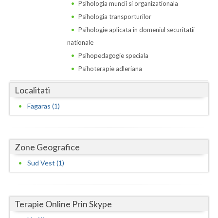
Dolj
Psihologia muncii si organizationala
Psihologia transporturilor
Galati
Psihologie aplicata in domeniul securitatii
Giurgiu
nationale
Psihopedagogie speciala
Gorj
Psihoterapie adleriana
Harghita
Localitati
Hunedoara
Fagaras (1)
Ialomita
Iasi
Zone Geografice
Ilfov
Sud Vest (1)
Maramures
Mehedinti
Terapie Online Prin Skype
Mures