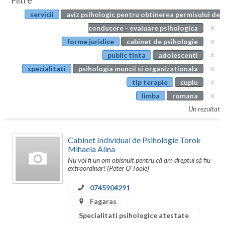
Filtre
Botosani
servicii
aviz psihologic pentru obtinerea permisului de
Evenimente
Braila
conducere - evaluare psihologica
Cabinet
forme juridice
cabinet de psihologie
Brasov
public tinta
adolescenti
Membri
Bucuresti
specialitati
psihologia muncii si organizationala
tip terapie
cuplu
Buzau
limba
romana
Calarasi
Un rezultat
Caras-Severin
Cabinet Individual de Psihologie Torok
Cluj
Mihaela Alina
Nu voi fi un om obisnuit pentru că am dreptul să fiu
Constanta
extraordinar! (Peter O'Toole)
Covasna
0745904291
Fagaras
Dambovita
Specialitati psihologice atestate