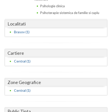
Dolj
Psihologie clinica
Galati
Psihoterapie sistemica de familie si cuplu
Giurgiu
Localitati
Gorj
Brasov (1)
Harghita
Hunedoara
Cartiere
Ialomita
Central (1)
Iasi
Ilfov
Zone Geografice
Central (1)
Maramures
Mehedinti
Public Tinta
Mures