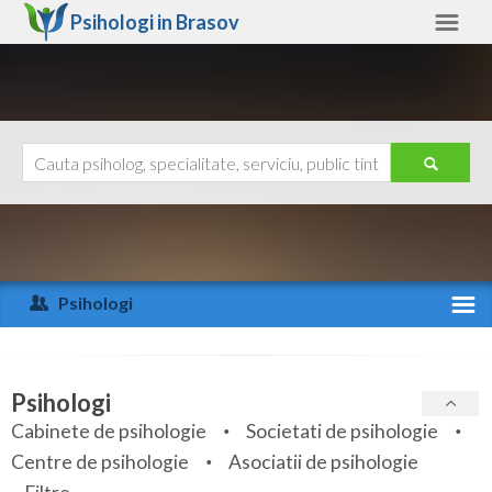
Psihologi in
Brasov
Brasov
Alte judete
Ajutor
Contact
Alba
Arad
Psihologi
Arges
Activitate recenta
Bacau
Specialitati
Psihologi
Bihor
Cabinete de psihologie
Societati de psihologie
Servicii
Centre de psihologie
Asociatii de psihologie
Bistrita-Nasaud
Articole