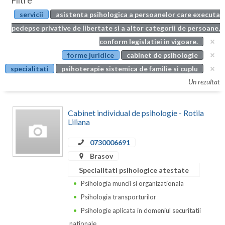
Filtre
Botosani
servicii
asistenta psihologica a persoanelor care executa
Evenimente
Braila
pedepse privative de libertate si a altor categorii de persoane,
Cabinet
conform legislatiei in vigoare.
Brasov
forme juridice
cabinet de psihologie
Membri
Bucuresti
specialitati
psihoterapie sistemica de familie si cuplu
Un rezultat
Buzau
Calarasi
Cabinet individual de psihologie - Rotila
Liliana
Caras-Severin
0730006691
Cluj
Brasov
Constanta
Specialitati psihologice atestate
Psihologia muncii si organizationala
Covasna
Psihologia transporturilor
Dambovita
Psihologie aplicata in domeniul securitatii
nationale