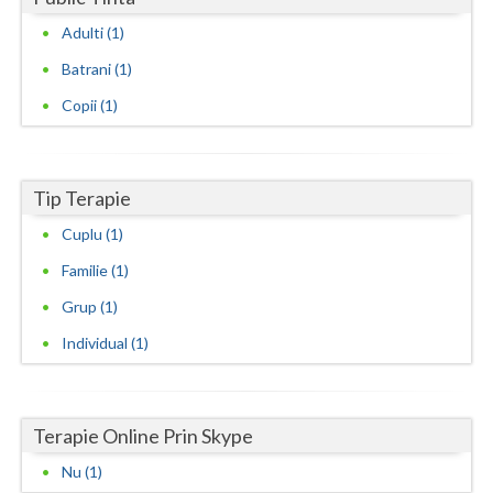
Adulti (1)
Neamt
Batrani (1)
Olt
Copii (1)
Prahova
Salaj
Tip Terapie
Satu-Mare
Cuplu (1)
Sibiu
Familie (1)
Suceava
Grup (1)
Individual (1)
Teleorman
Timis
Terapie Online Prin Skype
Tulcea
Nu (1)
Valcea