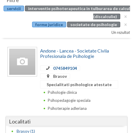
Filtre
Botosani
servicii
interventie psihoterapeutica in tulburarea de calcul
Evenimente
Braila
(discalculie)
Cabinet
forme juridice
societate de psihologie
Brasov
Un rezultat
Membri
Bucuresti
Andone - Lancea - Societate Civila
Buzau
Profesionala de Psihologie
Calarasi
0745849104
Caras-Severin
Brasov
Specialitati psihologice atestate
Cluj
Psihologie clinica
Constanta
Psihopedagogie speciala
Psihoterapie adleriana
Covasna
Localitati
Dambovita
Brasov (1)