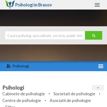
Psihologi in
Brasov
Brasov
Alte judete
Ajutor
Contact
Alba
Arad
Psihologi
Arges
Activitate recenta
Bacau
Specialitati
Psihologi
Bihor
Cabinete de psihologie
Societati de psihologie
Servicii
Centre de psihologie
Asociatii de psihologie
Bistrita-Nasaud
Articole