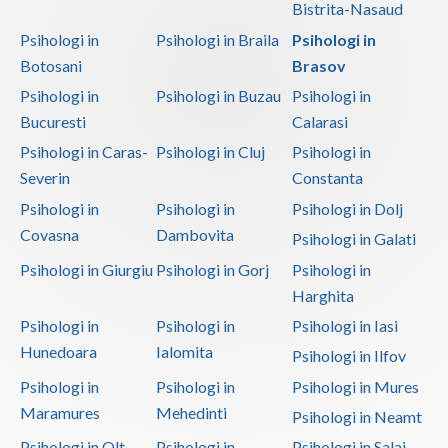
Bistrita-Nasaud
Psihologi in
Psihologi in Braila
Psihologi in
Botosani
Brasov
Psihologi in
Psihologi in Buzau
Psihologi in
Bucuresti
Calarasi
Psihologi in Caras-
Psihologi in Cluj
Psihologi in
Severin
Constanta
Psihologi in
Psihologi in
Psihologi in Dolj
Covasna
Dambovita
Psihologi in Galati
Psihologi in Giurgiu
Psihologi in Gorj
Psihologi in
Harghita
Psihologi in
Psihologi in
Psihologi in Iasi
Hunedoara
Ialomita
Psihologi in Ilfov
Psihologi in
Psihologi in
Psihologi in Mures
Maramures
Mehedinti
Psihologi in Neamt
Psihologi in Olt
Psihologi in
Psihologi in Salaj