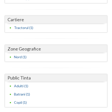
Dolj
Galati
Cartiere
Giurgiu
Tractorul (1)
Gorj
Harghita
Zone Geografice
Hunedoara
Nord (1)
Ialomita
Iasi
Public Tinta
Ilfov
Adulti (1)
Maramures
Batrani (1)
Mehedinti
Copii (1)
Mures