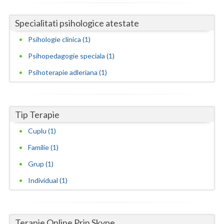
Neamt
Specialitati psihologice atestate
Olt
Psihologie clinica (1)
Psihopedagogie speciala (1)
Prahova
Psihoterapie adleriana (1)
Salaj
Satu-Mare
Tip Terapie
Sibiu
Cuplu (1)
Suceava
Familie (1)
Teleorman
Grup (1)
Timis
Individual (1)
Tulcea
Valcea
Terapie Online Prin Skype