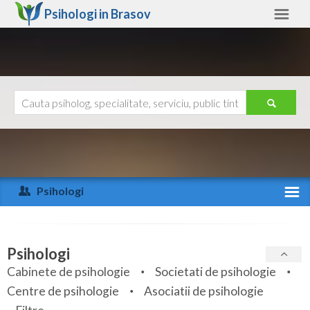
Psihologi in
Brasov
Brasov
Alte judete
Ajutor
Contact
Alba
Arad
Psihologi
Arges
Activitate recenta
Bacau
Specialitati
Psihologi
Bihor
Cabinete de psihologie
Societati de psihologie
Servicii
Centre de psihologie
Asociatii de psihologie
Bistrita-Nasaud
Articole