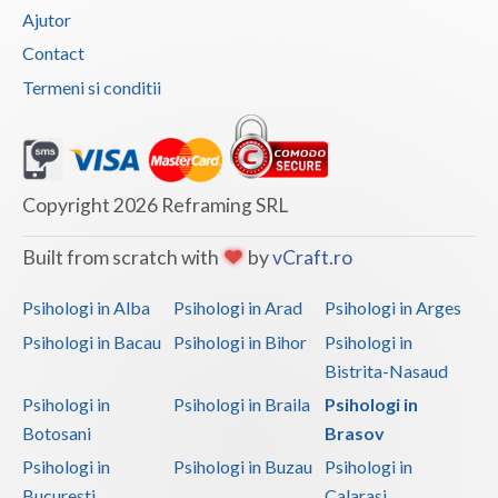
Ajutor
Contact
Termeni si conditii
Copyright 2026 Reframing SRL
Built from scratch with
by
vCraft.ro
Psihologi in Alba
Psihologi in Arad
Psihologi in Arges
Psihologi in Bacau
Psihologi in Bihor
Psihologi in
Bistrita-Nasaud
Psihologi in
Psihologi in Braila
Psihologi in
Botosani
Brasov
Psihologi in
Psihologi in Buzau
Psihologi in
Bucuresti
Calarasi