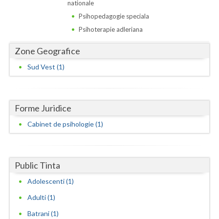
Dolj
nationale
Psihopedagogie speciala
Galati
Psihoterapie adleriana
Giurgiu
Zone Geografice
Gorj
Sud Vest (1)
Harghita
Hunedoara
Forme Juridice
Ialomita
Cabinet de psihologie (1)
Iasi
Ilfov
Public Tinta
Maramures
Adolescenti (1)
Adulti (1)
Mehedinti
Batrani (1)
Mures