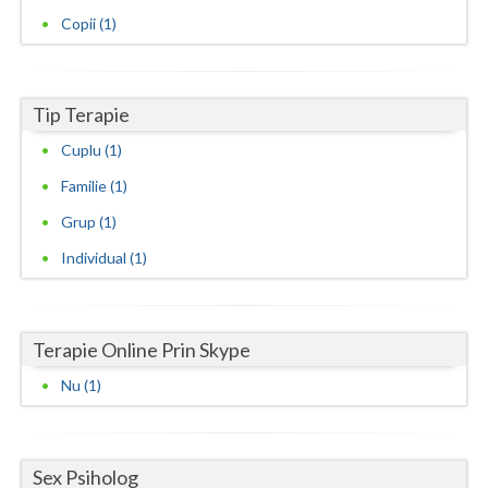
Copii (1)
Neamt
Olt
Tip Terapie
Prahova
Cuplu (1)
Salaj
Familie (1)
Satu-Mare
Grup (1)
Sibiu
Individual (1)
Suceava
Teleorman
Terapie Online Prin Skype
Nu (1)
Timis
Tulcea
Valcea
Sex Psiholog