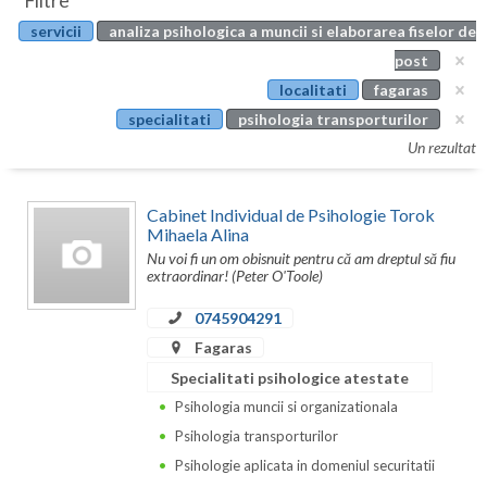
Filtre
Botosani
servicii
analiza psihologica a muncii si elaborarea fiselor de
Evenimente
Braila
post
Cabinet
localitati
fagaras
Brasov
specialitati
psihologia transporturilor
Membri
Bucuresti
Un rezultat
Buzau
Cabinet Individual de Psihologie Torok
Calarasi
Mihaela Alina
Nu voi fi un om obisnuit pentru că am dreptul să fiu
Caras-Severin
extraordinar! (Peter O'Toole)
Cluj
0745904291
Fagaras
Constanta
Specialitati psihologice atestate
Covasna
Psihologia muncii si organizationala
Psihologia transporturilor
Dambovita
Psihologie aplicata in domeniul securitatii