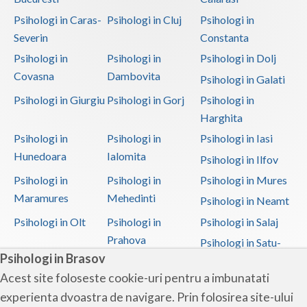
Psihologi in Caras-
Psihologi in Cluj
Psihologi in
Severin
Constanta
Psihologi in
Psihologi in
Psihologi in Dolj
Covasna
Dambovita
Psihologi in Galati
Psihologi in Giurgiu
Psihologi in Gorj
Psihologi in
Harghita
Psihologi in
Psihologi in
Psihologi in Iasi
Hunedoara
Ialomita
Psihologi in Ilfov
Psihologi in
Psihologi in
Psihologi in Mures
Maramures
Mehedinti
Psihologi in Neamt
Psihologi in Olt
Psihologi in
Psihologi in Salaj
Prahova
Psihologi in Satu-
Psihologi in Brasov
Mare
Acest site foloseste cookie-uri pentru a imbunatati
Psihologi in Sibiu
Psihologi in
Psihologi in
experienta dvoastra de navigare. Prin folosirea site-ului
Suceava
Teleorman