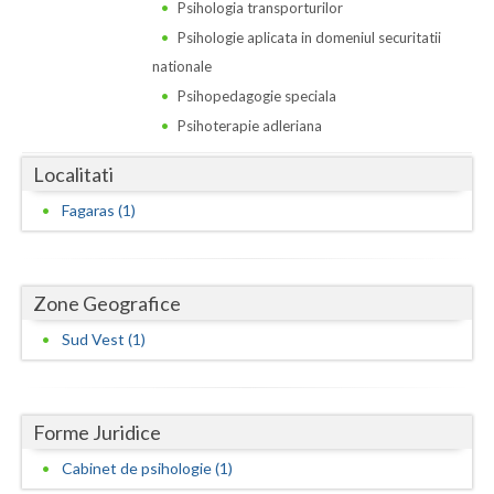
Dolj
Psihologia transporturilor
Psihologie aplicata in domeniul securitatii
Galati
nationale
Giurgiu
Psihopedagogie speciala
Psihoterapie adleriana
Gorj
Localitati
Harghita
Fagaras (1)
Hunedoara
Ialomita
Zone Geografice
Iasi
Sud Vest (1)
Ilfov
Maramures
Forme Juridice
Mehedinti
Cabinet de psihologie (1)
Mures