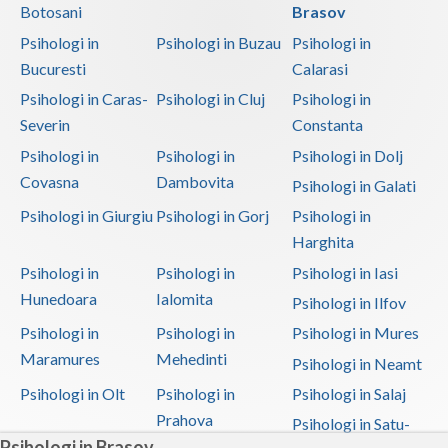
Botosani
Brasov
Psihologi in
Psihologi in Buzau
Psihologi in
Bucuresti
Calarasi
Psihologi in Caras-
Psihologi in Cluj
Psihologi in
Severin
Constanta
Psihologi in
Psihologi in
Psihologi in Dolj
Covasna
Dambovita
Psihologi in Galati
Psihologi in Giurgiu
Psihologi in Gorj
Psihologi in
Harghita
Psihologi in
Psihologi in
Psihologi in Iasi
Hunedoara
Ialomita
Psihologi in Ilfov
Psihologi in
Psihologi in
Psihologi in Mures
Maramures
Mehedinti
Psihologi in Neamt
Psihologi in Olt
Psihologi in
Psihologi in Salaj
Prahova
Psihologi in Satu-
Psihologi in Brasov