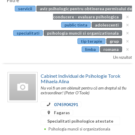
Filtre
Botosani
servicii
aviz psihologic pentru obtinerea permisului de
Evenimente
Braila
conducere - evaluare psihologica
Cabinet
public tinta
adolescenti
Brasov
specialitati
psihologia muncii si organizationala
Membri
Bucuresti
tip terapie
grup
limba
romana
Buzau
Un rezultat
Calarasi
Cabinet Individual de Psihologie Torok
Caras-Severin
Mihaela Alina
Nu voi fi un om obisnuit pentru că am dreptul să fiu
Cluj
extraordinar! (Peter O'Toole)
Constanta
0745904291
Covasna
Fagaras
Specialitati psihologice atestate
Dambovita
Psihologia muncii si organizationala