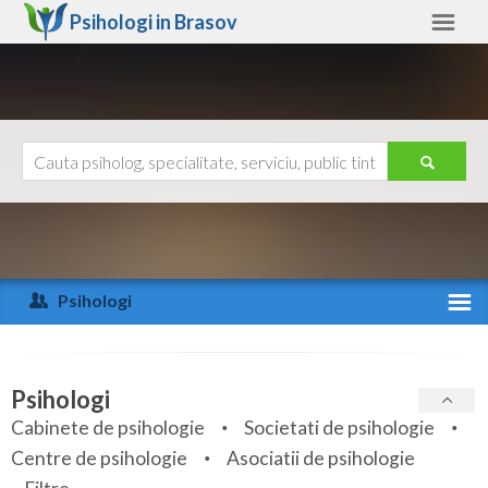
Psihologi in
Brasov
Brasov
Alte judete
Ajutor
Contact
Alba
Arad
Psihologi
Arges
Activitate recenta
Bacau
Specialitati
Psihologi
Bihor
Cabinete de psihologie
Societati de psihologie
Servicii
Centre de psihologie
Asociatii de psihologie
Bistrita-Nasaud
Articole