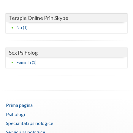
Neamt
Terapie Online Prin Skype
Olt
Nu (1)
Prahova
Salaj
Sex Psiholog
Satu-Mare
Feminin (1)
Sibiu
Suceava
Teleorman
Prima pagina
Timis
Psihologi
Tulcea
Specialitati psihologice
Valcea
Servicii psihologice