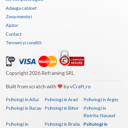
Adauga cabinet
Vaslui
Zona membri
Vrancea
Ajutor
Contact
Termeni si conditii
Copyright 2026 Reframing SRL
Built from scratch with
by
vCraft.ro
Psihologi in Alba
Psihologi in Arad
Psihologi in Arges
Psihologi in Bacau
Psihologi in Bihor
Psihologi in
Bistrita-Nasaud
Psihologi in
Psihologi in Braila
Psihologi in