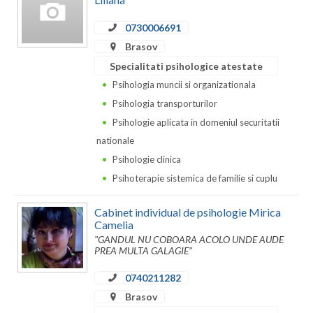
Neamt
0730006691
Brasov
Olt
Specialitati psihologice atestate
Prahova
Psihologia muncii si organizationala
Psihologia transporturilor
Salaj
Psihologie aplicata in domeniul securitatii
Satu-Mare
nationale
Psihologie clinica
Sibiu
Psihoterapie sistemica de familie si cuplu
Suceava
Cabinet individual de psihologie Mirica
Teleorman
Camelia
"GANDUL NU COBOARA ACOLO UNDE AUDE
Timis
PREA MULTA GALAGIE"
Tulcea
0740211282
Brasov
Valcea