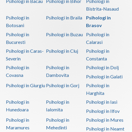
Psihologi in Bacau
Psihologi in Bihor
Psihologi in
Bistrita-Nasaud
Psihologi in
Psihologi in Braila
Psihologi in
Botosani
Brasov
Psihologi in
Psihologi in Buzau
Psihologi in
Bucuresti
Calarasi
Psihologi in Caras-
Psihologi in Cluj
Psihologi in
Severin
Constanta
Psihologi in
Psihologi in
Psihologi in Dolj
Covasna
Dambovita
Psihologi in Galati
Psihologi in Giurgiu
Psihologi in Gorj
Psihologi in
Harghita
Psihologi in
Psihologi in
Psihologi in Iasi
Hunedoara
Ialomita
Psihologi in Ilfov
Psihologi in
Psihologi in
Psihologi in Mures
Maramures
Mehedinti
Psihologi in Neamt