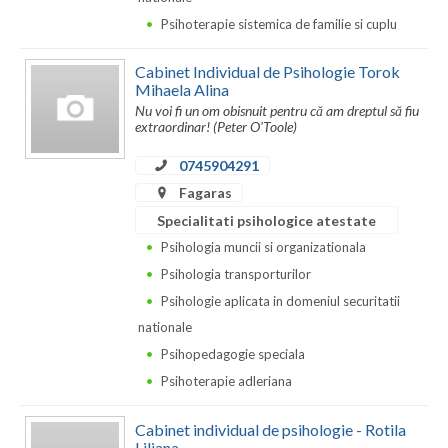
Dolj
Psihoterapie sistemica de familie si cuplu
Galati
Cabinet Individual de Psihologie Torok
Giurgiu
Mihaela Alina
Nu voi fi un om obisnuit pentru că am dreptul să fiu
Gorj
extraordinar! (Peter O'Toole)
Harghita
0745904291
Fagaras
Hunedoara
Specialitati psihologice atestate
Ialomita
Psihologia muncii si organizationala
Psihologia transporturilor
Iasi
Psihologie aplicata in domeniul securitatii
Ilfov
nationale
Psihopedagogie speciala
Maramures
Psihoterapie adleriana
Mehedinti
Cabinet individual de psihologie - Rotila
Mures
Liliana