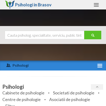
Psihologi in
Brasov
Brasov
Alte judete
Ajutor
Contact
Alba
Arad
Psihologi
Arges
Activitate recenta
Bacau
Specialitati
Psihologi
Bihor
Cabinete de psihologie
Societati de psihologie
Servicii
Centre de psihologie
Asociatii de psihologie
Bistrita-Nasaud
Articole