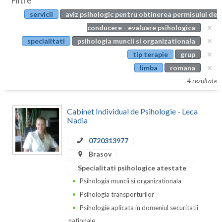
Filtre
Botosani
servicii
aviz psihologic pentru obtinerea permisului de
Evenimente
Braila
conducere - evaluare psihologica
Cabinet
specialitati
psihologia muncii si organizationala
Brasov
tip terapie
grup
Membri
Bucuresti
limba
romana
4 rezultate
Buzau
Calarasi
Cabinet Individual de Psihologie - Leca
Nadia
Caras-Severin
0720313977
Cluj
Brasov
Constanta
Specialitati psihologice atestate
Psihologia muncii si organizationala
Covasna
Psihologia transporturilor
Dambovita
Psihologie aplicata in domeniul securitatii
nationale