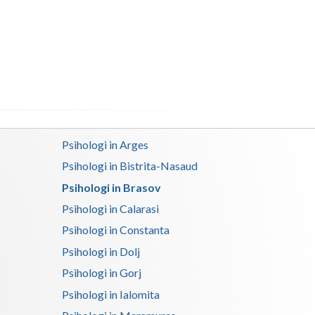
Buzau
Calarasi
Caras-Severin
Cluj
Constanta
Psihologi in Arges
Covasna
Psihologi in Bistrita-Nasaud
Dambovita
Psihologi in Brasov
Dolj
Psihologi in Calarasi
Psihologi in Constanta
Galati
Psihologi in Dolj
Giurgiu
Psihologi in Gorj
Gorj
Psihologi in Ialomita