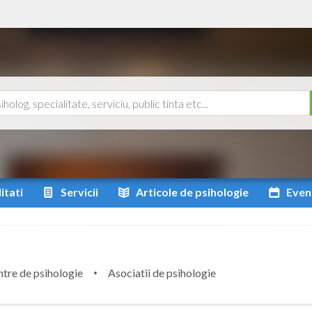
itati
Servicii
Articole
de psihologie
Even
tre de psihologie
Asociatii de psihologie