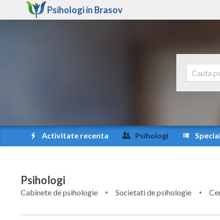
Psihologi in
Brasov
Activitate recenta
Psihologi
Special
Psihologi
Cabinete de psihologie
Societati de psihologie
Cen