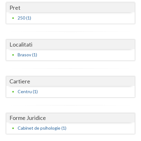
Dolj
Pret
Galati
250 (1)
Giurgiu
Gorj
Localitati
Harghita
Brasov (1)
Hunedoara
Ialomita
Cartiere
Iasi
Centru (1)
Ilfov
Maramures
Forme Juridice
Mehedinti
Cabinet de psihologie (1)
Mures