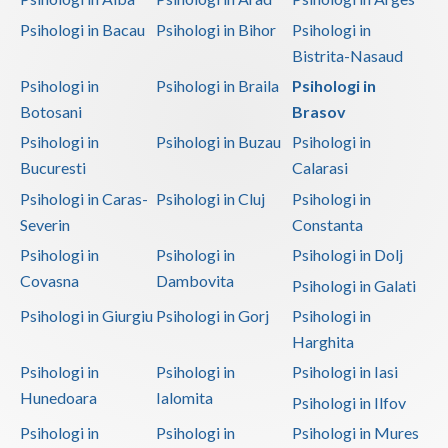
Psihologi in Bacau
Psihologi in Bihor
Psihologi in
Bistrita-Nasaud
Psihologi in
Psihologi in Braila
Psihologi in
Botosani
Brasov
Psihologi in
Psihologi in Buzau
Psihologi in
Bucuresti
Calarasi
Psihologi in Caras-
Psihologi in Cluj
Psihologi in
Severin
Constanta
Psihologi in
Psihologi in
Psihologi in Dolj
Covasna
Dambovita
Psihologi in Galati
Psihologi in Giurgiu
Psihologi in Gorj
Psihologi in
Harghita
Psihologi in
Psihologi in
Psihologi in Iasi
Hunedoara
Ialomita
Psihologi in Ilfov
Psihologi in
Psihologi in
Psihologi in Mures