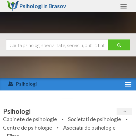
Psihologi in
Brasov
Brasov
Alte judete
Ajutor
Contact
Alba
Arad
Psihologi
Arges
Activitate recenta
Bacau
Specialitati
Psihologi
Bihor
Cabinete de psihologie
Societati de psihologie
Servicii
Centre de psihologie
Asociatii de psihologie
Bistrita-Nasaud
Articole