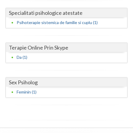
Neamt
Specialitati psihologice atestate
Olt
Psihoterapie sistemica de familie si cuplu (1)
Prahova
Salaj
Terapie Online Prin Skype
Da (1)
Satu-Mare
Sibiu
Sex Psiholog
Suceava
Feminin (1)
Teleorman
Timis
Tulcea
Valcea