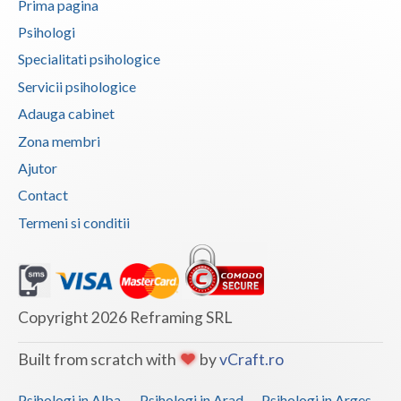
Prima pagina
Vaslui
Psihologi
Specialitati psihologice
Vrancea
Servicii psihologice
Adauga cabinet
Zona membri
Ajutor
Contact
Termeni si conditii
Copyright 2026 Reframing SRL
Built from scratch with
by
vCraft.ro
Psihologi in Alba
Psihologi in Arad
Psihologi in Arges