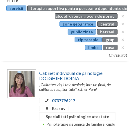
Filtre
Botosani
servicii
terapie suportiva pentru persoane dependente de
Evenimente
Braila
alcool, droguri, jocuri de noroc
Cabinet
zone geografice
central
Brasov
public tinta
batrani
Membri
Bucuresti
tip terapie
grup
limba
rusa
Buzau
Un rezultat
Calarasi
Cabinet individual de psihologie
Caras-Severin
DOLGHIER DOINA
„Calitatea vieții tale depinde, într-un final, de
Cluj
calitatea relațiilor tale.” Esther Perel
Constanta
0737796217
Covasna
Brasov
Specialitati psihologice atestate
Dambovita
Psihoterapie sistemica de familie si cuplu