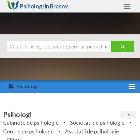
Psihologi in
Brasov
Brasov
Alte judete
Ajutor
Contact
Alba
Arad
Psihologi
Arges
Activitate recenta
Bacau
Specialitati
Psihologi
Bihor
Cabinete de psihologie
Societati de psihologie
Servicii
Centre de psihologie
Asociatii de psihologie
Bistrita-Nasaud
Articole