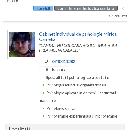
Filtre
Botosani
servicii
consiliere psihologica scolara
Evenimente
Braila
Un rezultat
Cabinet
Brasov
Cabinet individual de psihologie Mirica
Membri
Bucuresti
Camelia
"GANDUL NU COBOARA ACOLO UNDE AUDE
Buzau
PREA MULTA GALAGIE"
0740211282
Calarasi
Brasov
Caras-Severin
Specialitati psihologice atestate
Cluj
Psihologia muncii si organizationala
Psihologie aplicata in domeniul securitatii
Constanta
nationale
Covasna
Psihologie clinica
Psihoterapie experientiala si hipnoterapie
Dambovita
Localitati