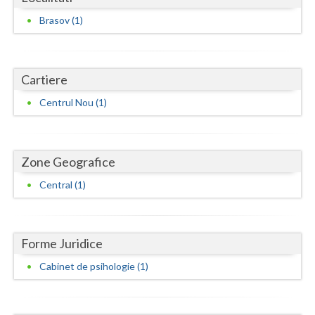
Dolj
Brasov (1)
Galati
Giurgiu
Cartiere
Gorj
Centrul Nou (1)
Harghita
Hunedoara
Zone Geografice
Ialomita
Central (1)
Iasi
Ilfov
Forme Juridice
Maramures
Cabinet de psihologie (1)
Mehedinti
Mures