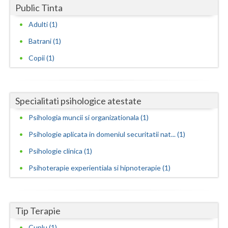
Public Tinta
Neamt
Adulti (1)
Olt
Batrani (1)
Copii (1)
Prahova
Salaj
Satu-Mare
Specialitati psihologice atestate
Psihologia muncii si organizationala (1)
Sibiu
Psihologie aplicata in domeniul securitatii nat... (1)
Suceava
Psihologie clinica (1)
Teleorman
Psihoterapie experientiala si hipnoterapie (1)
Timis
Tulcea
Tip Terapie
Valcea
Cuplu (1)