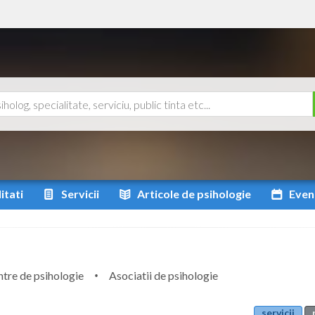
itati
Servicii
Articole
de psihologie
Even
tre de psihologie
Asociatii de psihologie
servicii