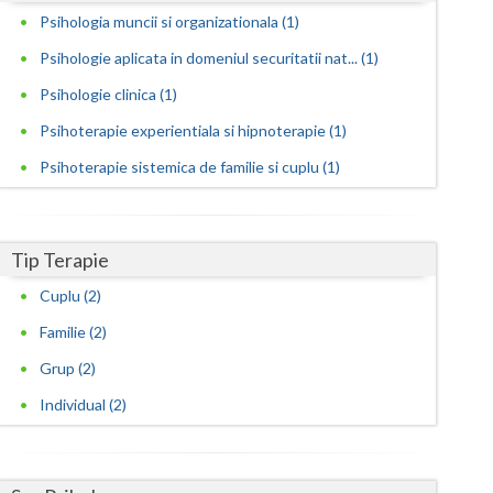
Psihologia muncii si organizationala (1)
Satu-Mare
Psihologie aplicata in domeniul securitatii nat... (1)
Sibiu
Psihologie clinica (1)
Suceava
Psihoterapie experientiala si hipnoterapie (1)
Psihoterapie sistemica de familie si cuplu (1)
Teleorman
Timis
Tip Terapie
Tulcea
Cuplu (2)
Valcea
Familie (2)
Vaslui
Grup (2)
Vrancea
Individual (2)