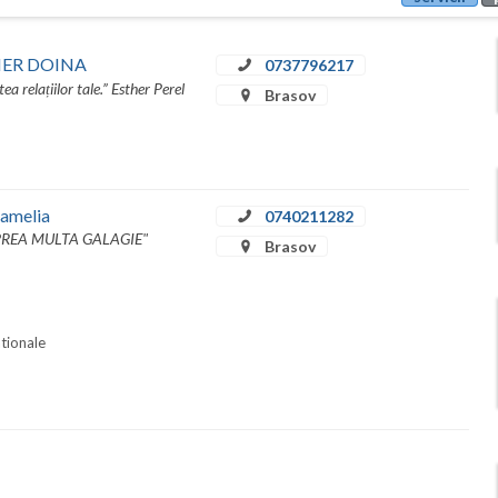
GHIER DOINA
0737796217
tea relațiilor tale.” Esther Perel
Brasov
Camelia
0740211282
REA MULTA GALAGIE"
Brasov
ationale