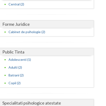
Harghita
Central (2)
Hunedoara
Ialomita
Forme Juridice
Iasi
Cabinet de psihologie (2)
Ilfov
Maramures
Public Tinta
Mehedinti
Adolescenti (1)
Mures
Adulti (2)
Batrani (2)
Neamt
Copii (2)
Olt
Prahova
Specialitati psihologice atestate
Salaj