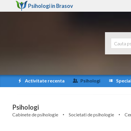
Psihologi in
Brasov
Activitate recenta
Psihologi
Special
Psihologi
Cabinete de psihologie
Societati de psihologie
Cen