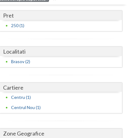
Buzau
Pret
Calarasi
250 (1)
Caras-Severin
Cluj
Localitati
Constanta
Brasov (2)
Covasna
Dambovita
Cartiere
Dolj
Centru (1)
Galati
Centrul Nou (1)
Giurgiu
Gorj
Zone Geografice