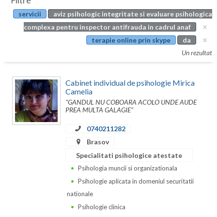
Filtre
Botosani
servicii
aviz psihologic integritate si evaluare psihologica
Evenimente
Braila
complexa pentru inspector antifrauda in cadrul anaf
Cabinet
terapie online prin skype
da
Brasov
Un rezultat
Membri
Bucuresti
Cabinet individual de psihologie Mirica
Buzau
Camelia
"GANDUL NU COBOARA ACOLO UNDE AUDE
Calarasi
PREA MULTA GALAGIE"
Caras-Severin
0740211282
Cluj
Brasov
Specialitati psihologice atestate
Constanta
Psihologia muncii si organizationala
Covasna
Psihologie aplicata in domeniul securitatii
nationale
Dambovita
Psihologie clinica