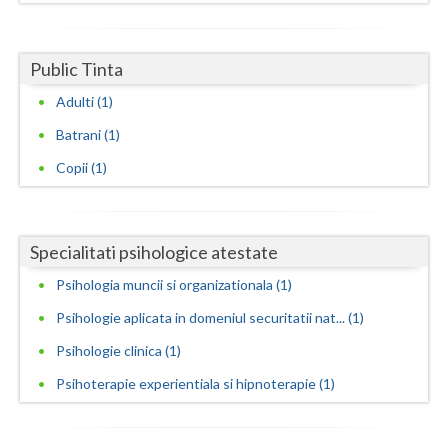
Neamt
Public Tinta
Olt
Adulti (1)
Prahova
Batrani (1)
Salaj
Copii (1)
Satu-Mare
Sibiu
Specialitati psihologice atestate
Suceava
Psihologia muncii si organizationala (1)
Teleorman
Psihologie aplicata in domeniul securitatii nat... (1)
Psihologie clinica (1)
Timis
Psihoterapie experientiala si hipnoterapie (1)
Tulcea
Valcea