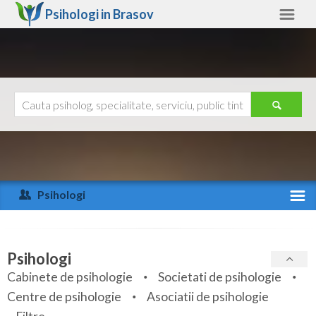
Psihologi in
Brasov
Brasov
Alte judete
Ajutor
Contact
Alba
Arad
Psihologi
Arges
Activitate recenta
Bacau
Specialitati
Psihologi
Bihor
Cabinete de psihologie
Societati de psihologie
Servicii
Centre de psihologie
Asociatii de psihologie
Bistrita-Nasaud
Articole