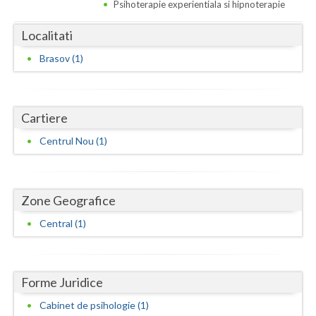
Dolj
Psihoterapie experientiala si hipnoterapie
Galati
Localitati
Brasov (1)
Giurgiu
Gorj
Harghita
Cartiere
Centrul Nou (1)
Hunedoara
Ialomita
Zone Geografice
Iasi
Central (1)
Ilfov
Maramures
Forme Juridice
Mehedinti
Cabinet de psihologie (1)
Mures