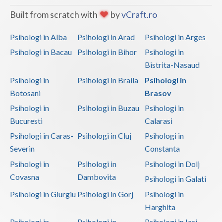
Built from scratch with
by
vCraft.ro
Psihologi in Alba
Psihologi in Arad
Psihologi in Arges
Psihologi in Bacau
Psihologi in Bihor
Psihologi in
Bistrita-Nasaud
Psihologi in
Psihologi in Braila
Psihologi in
Botosani
Brasov
Psihologi in
Psihologi in Buzau
Psihologi in
Bucuresti
Calarasi
Psihologi in Caras-
Psihologi in Cluj
Psihologi in
Severin
Constanta
Psihologi in
Psihologi in
Psihologi in Dolj
Covasna
Dambovita
Psihologi in Galati
Psihologi in Giurgiu
Psihologi in Gorj
Psihologi in
Harghita
Psihologi in
Psihologi in
Psihologi in Iasi