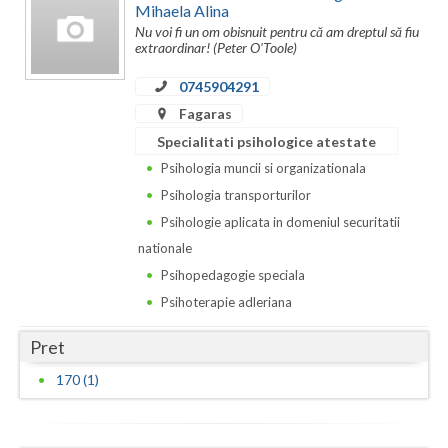
Dolj
Mihaela Alina
Nu voi fi un om obisnuit pentru că am dreptul să fiu
Galati
extraordinar! (Peter O'Toole)
Giurgiu
0745904291
Fagaras
Gorj
Specialitati psihologice atestate
Harghita
Psihologia muncii si organizationala
Psihologia transporturilor
Hunedoara
Psihologie aplicata in domeniul securitatii
Ialomita
nationale
Psihopedagogie speciala
Iasi
Psihoterapie adleriana
Ilfov
Pret
Maramures
170 (1)
Mehedinti
Mures