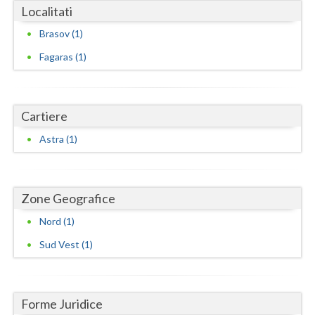
Localitati
Neamt
Brasov (1)
Olt
Fagaras (1)
Prahova
Salaj
Cartiere
Satu-Mare
Astra (1)
Sibiu
Suceava
Zone Geografice
Nord (1)
Teleorman
Sud Vest (1)
Timis
Tulcea
Forme Juridice
Valcea