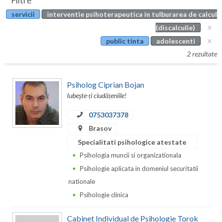
Filtre
Botosani
servicii
interventie psihoterapeutica in tulburarea de calcul
Evenimente
Braila
(discalculie)
Cabinet
public tinta
adolescenti
Brasov
2 rezultate
Membri
Bucuresti
Psiholog Ciprian Bojan
Buzau
Iubește-ți ciudățeniile!
Calarasi
0753037378
Caras-Severin
Brasov
Specialitati psihologice atestate
Cluj
Psihologia muncii si organizationala
Constanta
Psihologie aplicata in domeniul securitatii
nationale
Covasna
Psihologie clinica
Dambovita
Cabinet Individual de Psihologie Torok