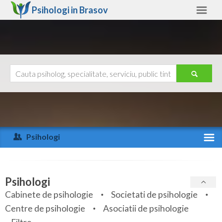
Psihologi in
Brasov
Brasov
Alte judete
Ajutor
Contact
Alba
Arad
Psihologi
Arges
Activitate recenta
Bacau
Specialitati
Psihologi
Bihor
Cabinete de psihologie
Societati de psihologie
Servicii
Centre de psihologie
Asociatii de psihologie
Bistrita-Nasaud
Articole