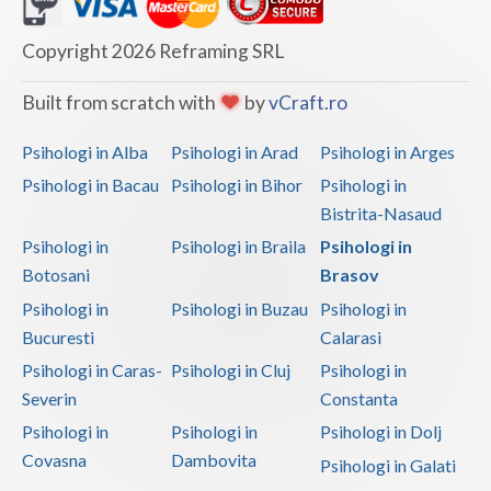
Copyright 2026 Reframing SRL
Built from scratch with
by
vCraft.ro
Psihologi in Alba
Psihologi in Arad
Psihologi in Arges
Psihologi in Bacau
Psihologi in Bihor
Psihologi in
Bistrita-Nasaud
Psihologi in
Psihologi in Braila
Psihologi in
Botosani
Brasov
Psihologi in
Psihologi in Buzau
Psihologi in
Bucuresti
Calarasi
Psihologi in Caras-
Psihologi in Cluj
Psihologi in
Severin
Constanta
Psihologi in
Psihologi in
Psihologi in Dolj
Covasna
Dambovita
Psihologi in Galati