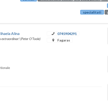
specialitati
ihaela Alina
0745904291
u extraordinar! (Peter O'Toole)
Fagaras
ationale