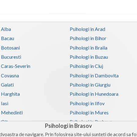
n Alba
Psihologi in Arad
n Bacau
Psihologi in Bihor
n Botosani
Psihologi in Braila
n Bucuresti
Psihologi in Buzau
n Caras-Severin
Psihologi in Cluj
n Covasna
Psihologi in Dambovita
 Galati
Psihologi in Giurgiu
n Harghita
Psihologi in Hunedoara
 Iasi
Psihologi in Ilfov
n Mehedinti
Psihologi in Mures
 Olt
Psihologi in Prahova
Psihologi in Brasov
n Satu-Mare
Psihologi in Sibiu
voastra de navigare. Prin folosirea site-ului sunteti de acord sa fol