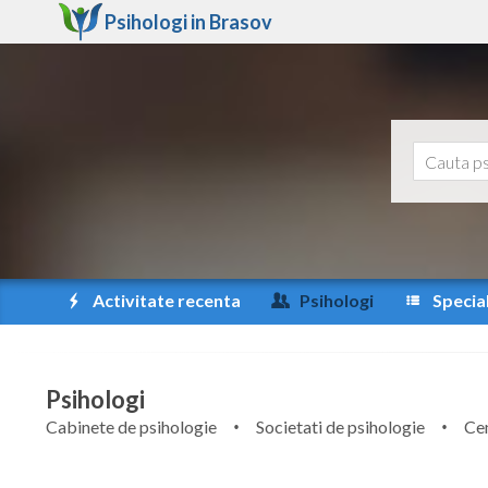
Psihologi in
Brasov
Activitate recenta
Psihologi
Special
Psihologi
Cabinete de psihologie
Societati de psihologie
Cen