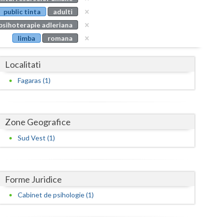
Buzau
public tinta
adulti
psihoterapie adleriana
Calarasi
limba
romana
Caras-Severin
Localitati
Cluj
Fagaras (1)
Constanta
Covasna
Zone Geografice
Dambovita
Sud Vest (1)
Dolj
Galati
Forme Juridice
Giurgiu
Cabinet de psihologie (1)
Gorj