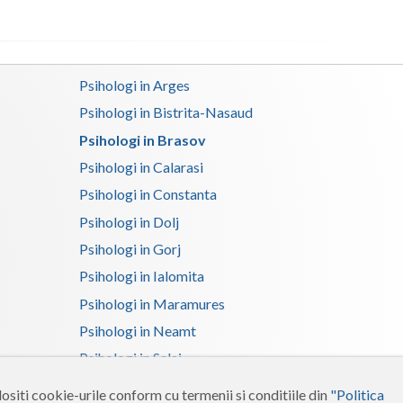
Satu-Mare
Sibiu
Psihologi in Arges
Suceava
Psihologi in Bistrita-Nasaud
Psihologi in Brasov
Teleorman
Psihologi in Calarasi
Timis
Psihologi in Constanta
Tulcea
Psihologi in Dolj
Valcea
Psihologi in Gorj
Psihologi in Ialomita
Vaslui
Psihologi in Maramures
Vrancea
Psihologi in Neamt
Psihologi in Salaj
Psihologi in Suceava
ositi cookie-urile conform cu termenii si conditiile din
"Politica