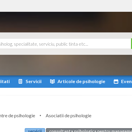
itati
Servicii
Articole
de psihologie
Even
tre de psihologie
Asociatii de psihologie
servicii
consultanta psihologica pentru manageme