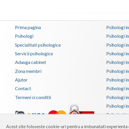
Prima pagina
Psihologi i
Psihologi
Psihologi i
Specialitati psihologice
Psihologi i
Servicii psihologice
Psihologi i
Adauga cabinet
Psihologi i
Zona membri
Psihologi i
Ajutor
Psihologi in
Contact
Psihologi i
Termeni si conditii
Psihologi in
Psihologi i
Psihologi in
Psihologi i
Acest site foloseste cookie-uri pentru a imbunatati experienta d
Copyright 2026 Reframing SRL