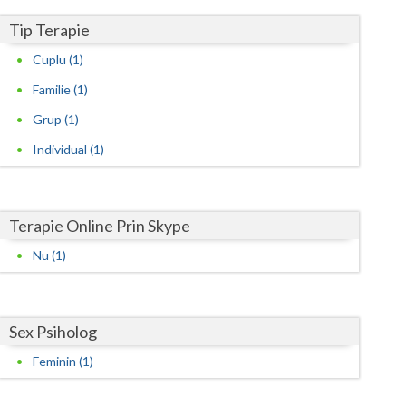
Harghita
Tip Terapie
Hunedoara
Cuplu (1)
Ialomita
Familie (1)
Iasi
Grup (1)
Ilfov
Individual (1)
Maramures
Mehedinti
Terapie Online Prin Skype
Nu (1)
Mures
Neamt
Sex Psiholog
Olt
Feminin (1)
Prahova
Salaj