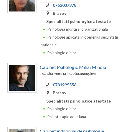
Dolj
0753037378
Galati
Brasov
Specialitati psihologice atestate
Giurgiu
Psihologia muncii si organizationala
Gorj
Psihologie aplicata in domeniul securitatii
nationale
Harghita
Psihologie clinica
Hunedoara
Cabinet Psihologic Mihai Minoiu
Ialomita
Transformare prin autocunoaștere
Iasi
0731995556
Brasov
Ilfov
Specialitati psihologice atestate
Maramures
Psihologie clinica
Psihoterapie adleriana
Mehedinti
Cabinet individual de psihologie
Mures