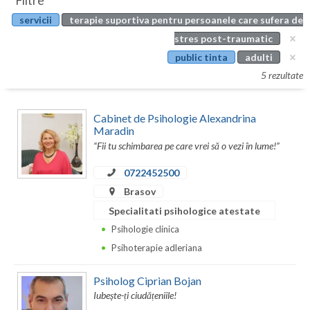
Filtre
Botosani
servicii
terapie suportiva pentru persoanele care sufera de
Evenimente
Braila
stres post-traumatic
Cabinet
public tinta
adulti
Brasov
5 rezultate
Membri
Bucuresti
Cabinet de Psihologie Alexandrina
Buzau
Maradin
“Fii tu schimbarea pe care vrei sǎ o vezi în lume!”
Calarasi
0722452500
Caras-Severin
Brasov
Cluj
Specialitati psihologice atestate
Psihologie clinica
Constanta
Psihoterapie adleriana
Covasna
Psiholog Ciprian Bojan
Dambovita
Iubește-ți ciudățeniile!