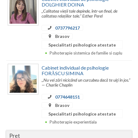
DOLGHIER DOINA
„Calitatea vieții tale depinde, într-un final, de
Neamt
calitatea relațiilor tale.” Esther Perel
Olt
0737796217
Prahova
Brasov
Specialitati psihologice atestate
Salaj
Psihoterapie sistemica de familie si cuplu
Satu-Mare
Cabinet individual de psihologie
Sibiu
FORĂSCU SIMINA
,,Nu vei zări nicicând un curcubeu dacă te uiţi în jos.”
— Charlie Chaplin
Suceava
0774648151
Teleorman
Brasov
Timis
Specialitati psihologice atestate
Tulcea
Psihoterapie experientiala
Valcea
Pret