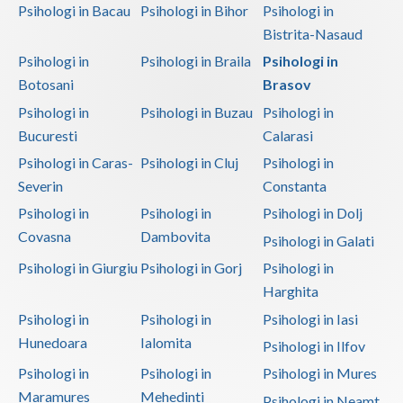
Psihologi in Bacau
Psihologi in Bihor
Psihologi in
Bistrita-Nasaud
Psihologi in
Psihologi in Braila
Psihologi in
Botosani
Brasov
Psihologi in
Psihologi in Buzau
Psihologi in
Bucuresti
Calarasi
Psihologi in Caras-
Psihologi in Cluj
Psihologi in
Severin
Constanta
Psihologi in
Psihologi in
Psihologi in Dolj
Covasna
Dambovita
Psihologi in Galati
Psihologi in Giurgiu
Psihologi in Gorj
Psihologi in
Harghita
Psihologi in
Psihologi in
Psihologi in Iasi
Hunedoara
Ialomita
Psihologi in Ilfov
Psihologi in
Psihologi in
Psihologi in Mures
Maramures
Mehedinti
Psihologi in Neamt