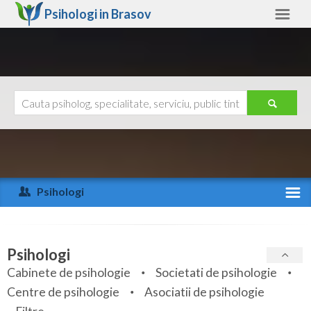
Psihologi in
Brasov
Brasov
Alte judete
Ajutor
Contact
Alba
Arad
Psihologi
Arges
Activitate recenta
Bacau
Specialitati
Psihologi
Bihor
Cabinete de psihologie
Societati de psihologie
Servicii
Centre de psihologie
Asociatii de psihologie
Bistrita-Nasaud
Articole