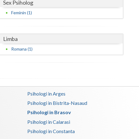
Sex Psiholog
Satu-Mare
Feminin (1)
Sibiu
Suceava
Limba
Teleorman
Romana (1)
Timis
Tulcea
Valcea
Psihologi in Arges
Vaslui
Psihologi in Bistrita-Nasaud
Vrancea
Psihologi in Brasov
Psihologi in Calarasi
Psihologi in Constanta