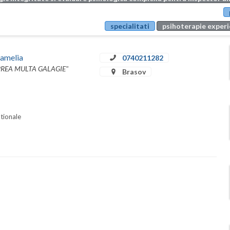
specialitati
psihoterapie experi
Camelia
0740211282
REA MULTA GALAGIE"
Brasov
ationale