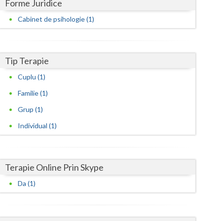
Harghita
Forme Juridice
Cabinet de psihologie (1)
Hunedoara
Ialomita
Tip Terapie
Iasi
Cuplu (1)
Ilfov
Familie (1)
Maramures
Grup (1)
Mehedinti
Individual (1)
Mures
Neamt
Terapie Online Prin Skype
Olt
Da (1)
Prahova
Salaj