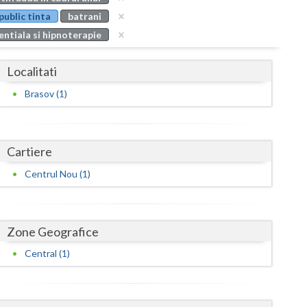
Buzau
public tinta
batrani
entiala si hipnoterapie
Calarasi
Caras-Severin
Localitati
Cluj
Brasov (1)
Constanta
Covasna
Cartiere
Dambovita
Centrul Nou (1)
Dolj
Galati
Zone Geografice
Central (1)
Giurgiu
Gorj