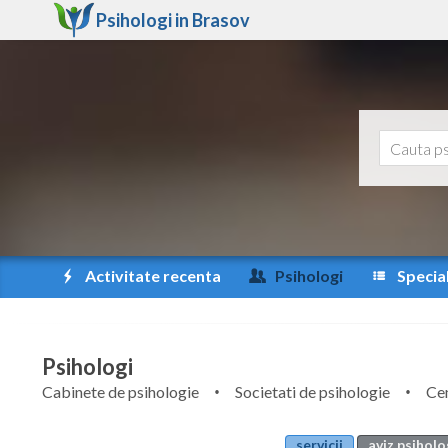
Psihologi in
Brasov
Activitate recenta
Psihologi
Special
Psihologi
Cabinete de psihologie
Societati de psihologie
Cen
servicii
aviz psiholo