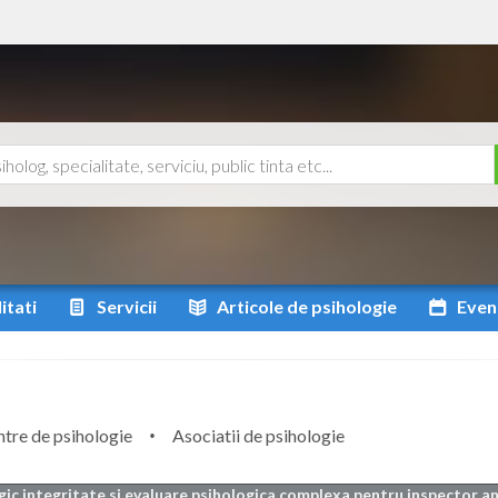
itati
Servicii
Articole
de psihologie
Even
tre de psihologie
Asociatii de psihologie
gic integritate si evaluare psihologica complexa pentru inspector an