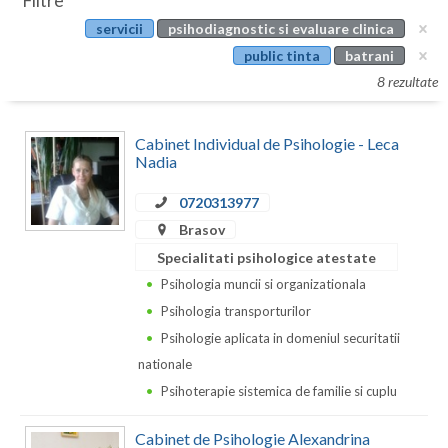
Filtre
Botosani
servicii
psihodiagnostic si evaluare clinica
Evenimente
Braila
public tinta
batrani
Cabinet
8 rezultate
Brasov
Membri
Bucuresti
Cabinet Individual de Psihologie - Leca
Nadia
Buzau
0720313977
Calarasi
Brasov
Caras-Severin
Specialitati psihologice atestate
Psihologia muncii si organizationala
Cluj
Psihologia transporturilor
Constanta
Psihologie aplicata in domeniul securitatii
nationale
Covasna
Psihoterapie sistemica de familie si cuplu
Dambovita
Cabinet de Psihologie Alexandrina