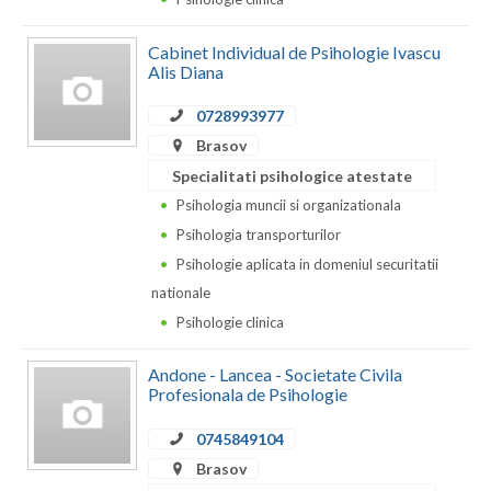
Neamt
Cabinet Individual de Psihologie Ivascu
Alis Diana
Olt
0728993977
Prahova
Brasov
Salaj
Specialitati psihologice atestate
Psihologia muncii si organizationala
Satu-Mare
Psihologia transporturilor
Sibiu
Psihologie aplicata in domeniul securitatii
nationale
Suceava
Psihologie clinica
Teleorman
Andone - Lancea - Societate Civila
Timis
Profesionala de Psihologie
Tulcea
0745849104
Brasov
Valcea