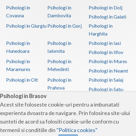
Psihologi in
Psihologi in
Psihologi in Dolj
Covasna
Dambovita
Psihologi in Galati
Psihologi in Giurgiu
Psihologi in Gorj
Psihologi in
Harghita
Psihologi in
Psihologi in
Psihologi in Iasi
Hunedoara
Ialomita
Psihologi in Ilfov
Psihologi in
Psihologi in
Psihologi in Mures
Maramures
Mehedinti
Psihologi in Neamt
Psihologi in Olt
Psihologi in
Psihologi in Salaj
Prahova
Psihologi in Satu-
Psihologi in Brasov
Mare
Acest site foloseste cookie-uri pentru a imbunatati
Psihologi in Sibiu
Psihologi in
Psihologi in
experienta dvoastra de navigare. Prin folosirea site-ului
Suceava
Teleorman
sunteti de acord sa folositi cookie-urile conform cu
Psihologi in Timis
Psihologi in Tulcea
Psihologi in Valcea
termenii si conditiile din
"Politica cookies"
Psihologi in Vaslui
Psihologi in