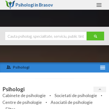
Psihologi in
Brasov
Brasov
Alte judete
Ajutor
Contact
Alba
Arad
Psihologi
Arges
Activitate recenta
Bacau
Specialitati
Psihologi
Bihor
Cabinete de psihologie
Societati de psihologie
Servicii
Centre de psihologie
Asociatii de psihologie
Bistrita-Nasaud
Articole