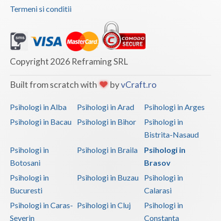
Termeni si conditii
Copyright 2026 Reframing SRL
Built from scratch with
by
vCraft.ro
Psihologi in Alba
Psihologi in Arad
Psihologi in Arges
Psihologi in Bacau
Psihologi in Bihor
Psihologi in
Bistrita-Nasaud
Psihologi in
Psihologi in Braila
Psihologi in
Botosani
Brasov
Psihologi in
Psihologi in Buzau
Psihologi in
Bucuresti
Calarasi
Psihologi in Caras-
Psihologi in Cluj
Psihologi in
Severin
Constanta