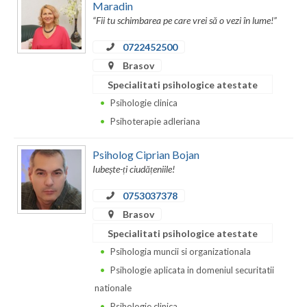
Dolj
Maradin
“Fii tu schimbarea pe care vrei sǎ o vezi în lume!”
Galati
0722452500
Giurgiu
Brasov
Gorj
Specialitati psihologice atestate
Psihologie clinica
Harghita
Psihoterapie adleriana
Hunedoara
Psiholog Ciprian Bojan
Ialomita
Iubește-ți ciudățeniile!
Iasi
0753037378
Brasov
Ilfov
Specialitati psihologice atestate
Maramures
Psihologia muncii si organizationala
Psihologie aplicata in domeniul securitatii
Mehedinti
nationale
Mures
Psihologie clinica