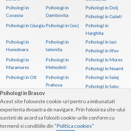
Psihologi in
Psihologi in
Psihologi in Dolj
Covasna
Dambovita
Psihologi in Galati
Psihologi in Giurgiu
Psihologi in Gorj
Psihologi in
Harghita
Psihologi in
Psihologi in
Psihologi in Iasi
Hunedoara
Ialomita
Psihologi in Ilfov
Psihologi in
Psihologi in
Psihologi in Mures
Maramures
Mehedinti
Psihologi in Neamt
Psihologi in Olt
Psihologi in
Psihologi in Salaj
Prahova
Psihologi in Satu-
Psihologi in Brasov
Mare
Acest site foloseste cookie-uri pentru a imbunatati
Psihologi in Sibiu
Psihologi in
Psihologi in
experienta dvoastra de navigare. Prin folosirea site-ului
Suceava
Teleorman
sunteti de acord sa folositi cookie-urile conform cu
Psihologi in Timis
Psihologi in Tulcea
Psihologi in Valcea
termenii si conditiile din
"Politica cookies"
Psihologi in Vaslui
Psihologi in