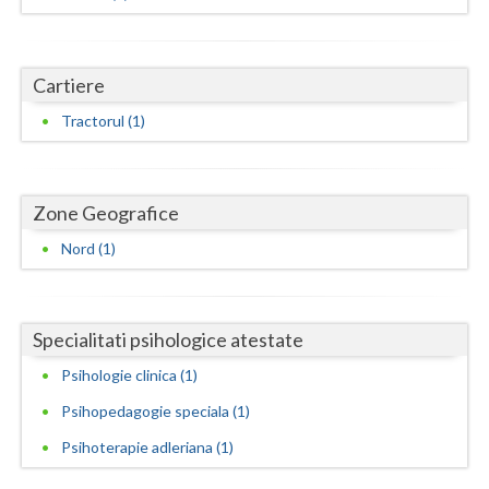
Dolj
Galati
Cartiere
Giurgiu
Tractorul (1)
Gorj
Harghita
Zone Geografice
Hunedoara
Nord (1)
Ialomita
Iasi
Specialitati psihologice atestate
Ilfov
Psihologie clinica (1)
Maramures
Psihopedagogie speciala (1)
Mehedinti
Psihoterapie adleriana (1)
Mures