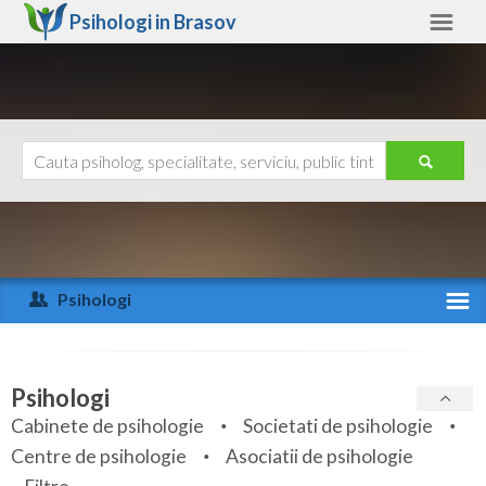
Psihologi in
Brasov
Brasov
Alte judete
Ajutor
Contact
Alba
Arad
Psihologi
Arges
Activitate recenta
Bacau
Specialitati
Psihologi
Bihor
Cabinete de psihologie
Societati de psihologie
Servicii
Centre de psihologie
Asociatii de psihologie
Bistrita-Nasaud
Articole