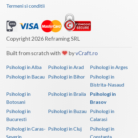
Termeni si conditii
Copyright 2026 Reframing SRL
Built from scratch with
by
vCraft.ro
Psihologi in Alba
Psihologi in Arad
Psihologi in Arges
Psihologi in Bacau
Psihologi in Bihor
Psihologi in
Bistrita-Nasaud
Psihologi in
Psihologi in Braila
Psihologi in
Botosani
Brasov
Psihologi in
Psihologi in Buzau
Psihologi in
Bucuresti
Calarasi
Psihologi in Caras-
Psihologi in Cluj
Psihologi in
Severin
Constanta