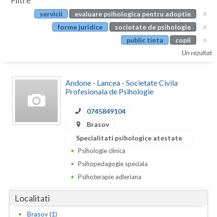
Filtre
Botosani
servicii
evaluare psihologica pentru adoptie
Evenimente
Braila
forme juridice
societate de psihologie
Cabinet
public tinta
copii
Brasov
Un rezultat
Membri
Bucuresti
Andone - Lancea - Societate Civila
Buzau
Profesionala de Psihologie
Calarasi
0745849104
Caras-Severin
Brasov
Specialitati psihologice atestate
Cluj
Psihologie clinica
Constanta
Psihopedagogie speciala
Psihoterapie adleriana
Covasna
Localitati
Dambovita
Brasov (1)