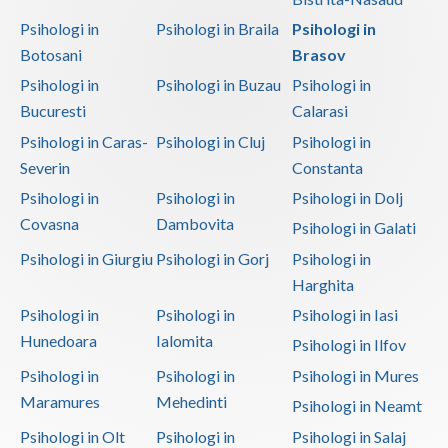
Psihologi in
Psihologi in Braila
Psihologi in
Botosani
Brasov
Psihologi in
Psihologi in Buzau
Psihologi in
Bucuresti
Calarasi
Psihologi in Caras-
Psihologi in Cluj
Psihologi in
Severin
Constanta
Psihologi in
Psihologi in
Psihologi in Dolj
Covasna
Dambovita
Psihologi in Galati
Psihologi in Giurgiu
Psihologi in Gorj
Psihologi in
Harghita
Psihologi in
Psihologi in
Psihologi in Iasi
Hunedoara
Ialomita
Psihologi in Ilfov
Psihologi in
Psihologi in
Psihologi in Mures
Maramures
Mehedinti
Psihologi in Neamt
Psihologi in Olt
Psihologi in
Psihologi in Salaj