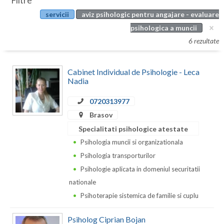
Filtre
Botosani
servicii
aviz psihologic pentru angajare - evaluare
Evenimente
Braila
psihologica a muncii
Cabinet
6 rezultate
Brasov
Membri
Bucuresti
Cabinet Individual de Psihologie - Leca
Nadia
Buzau
0720313977
Calarasi
Brasov
Caras-Severin
Specialitati psihologice atestate
Psihologia muncii si organizationala
Cluj
Psihologia transporturilor
Constanta
Psihologie aplicata in domeniul securitatii
nationale
Covasna
Psihoterapie sistemica de familie si cuplu
Dambovita
Psiholog Ciprian Bojan