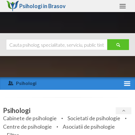
Psihologi in
Brasov
Brasov
Alte judete
Ajutor
Contact
Alba
Arad
Psihologi
Arges
Activitate recenta
Bacau
Specialitati
Psihologi
Bihor
Cabinete de psihologie
Societati de psihologie
Servicii
Centre de psihologie
Asociatii de psihologie
Bistrita-Nasaud
Articole