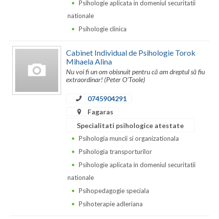
Psihologie aplicata in domeniul securitatii
nationale
Neamt
Psihologie clinica
Olt
Cabinet Individual de Psihologie Torok
Prahova
Mihaela Alina
Nu voi fi un om obisnuit pentru că am dreptul să fiu
Salaj
extraordinar! (Peter O'Toole)
Satu-Mare
0745904291
Fagaras
Sibiu
Specialitati psihologice atestate
Suceava
Psihologia muncii si organizationala
Psihologia transporturilor
Teleorman
Psihologie aplicata in domeniul securitatii
Timis
nationale
Psihopedagogie speciala
Tulcea
Psihoterapie adleriana
Valcea