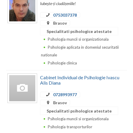
Dolj
Iubește-ți ciudățeniile!
Galati
0753037378
Brasov
Giurgiu
Specialitati psihologice atestate
Gorj
Psihologia muncii si organizationala
Psihologie aplicata in domeniul securitatii
Harghita
nationale
Hunedoara
Psihologie clinica
Ialomita
Cabinet Individual de Psihologie Ivascu
Alis Diana
Iasi
0728993977
Ilfov
Brasov
Maramures
Specialitati psihologice atestate
Psihologia muncii si organizationala
Mehedinti
Psihologia transporturilor
Mures