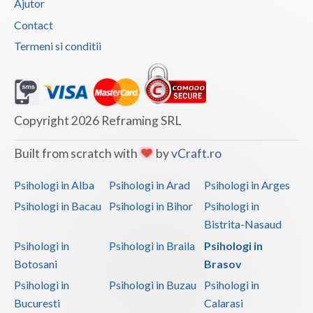
Ajutor
Contact
Termeni si conditii
Copyright 2026 Reframing SRL
Built from scratch with
by
vCraft.ro
Psihologi in Alba
Psihologi in Arad
Psihologi in Arges
Psihologi in Bacau
Psihologi in Bihor
Psihologi in
Bistrita-Nasaud
Psihologi in
Psihologi in Braila
Psihologi in
Botosani
Brasov
Psihologi in
Psihologi in Buzau
Psihologi in
Bucuresti
Calarasi