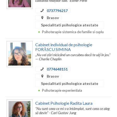
calitatea relațiilor tale.” Esther Perel
Dolj
0737796217
Galati
Brasov
Giurgiu
Specialitati psihologice atestate
Psihoterapie sistemica de familie si cuplu
Gorj
Harghita
Cabinet individual de psihologie
FORĂSCU SIMINA
Hunedoara
,,Nu vei zări nicicând un curcubeu dacă te uiţi în jos.”
— Charlie Chaplin
Ialomita
0774648151
Iasi
Brasov
Specialitati psihologice atestate
Ilfov
Psihoterapie experientiala
Maramures
Cabinet Psihologie Radita Laura
Mehedinti
”Nu sunt ceea ce mi s-a întâmplat, sunt ceea ce aleg
să devin” - Carl Gustav Jung
Mures