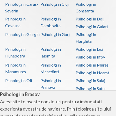
Psihologi in Caras-
Psihologi in Cluj
Psihologi in
Severin
Constanta
Psihologi in
Psihologi in
Psihologi in Dolj
Covasna
Dambovita
Psihologi in Galati
Psihologi in Giurgiu
Psihologi in Gorj
Psihologi in
Harghita
Psihologi in
Psihologi in
Psihologi in Iasi
Hunedoara
Ialomita
Psihologi in Ilfov
Psihologi in
Psihologi in
Psihologi in Mures
Maramures
Mehedinti
Psihologi in Neamt
Psihologi in Olt
Psihologi in
Psihologi in Salaj
Prahova
Psihologi in Satu-
Psihologi in Brasov
Mare
Acest site foloseste cookie-uri pentru a imbunatati
Psihologi in Sibiu
Psihologi in
Psihologi in
experienta dvoastra de navigare. Prin folosirea site-ului
Suceava
Teleorman