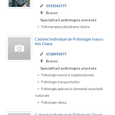
0723545777
Neamt
Brasov
Olt
Specialitati psihologice atestate
Psihoterapie psihodrama clasica
Prahova
Cabinet Individual de Psihologie Ivascu
Salaj
Alis Diana
Satu-Mare
0728993977
Sibiu
Brasov
Specialitati psihologice atestate
Suceava
Psihologia muncii si organizationala
Teleorman
Psihologia transporturilor
Psihologie aplicata in domeniul securitatii
Timis
nationale
Tulcea
Psihologie clinica
Valcea
Cabinet Individual de Psihologie Torok