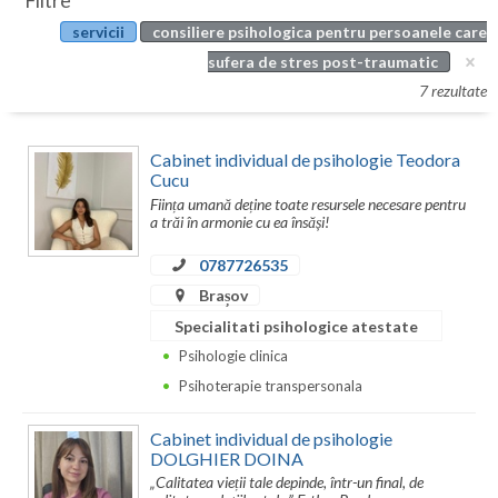
Filtre
Botosani
servicii
consiliere psihologica pentru persoanele care
Evenimente
Braila
sufera de stres post-traumatic
Cabinet
7 rezultate
Brasov
Membri
Bucuresti
Cabinet individual de psihologie Teodora
Cucu
Buzau
Ființa umană deține toate resursele necesare pentru
a trăi în armonie cu ea însăși!
Calarasi
0787726535
Caras-Severin
Brașov
Cluj
Specialitati psihologice atestate
Psihologie clinica
Constanta
Psihoterapie transpersonala
Covasna
Cabinet individual de psihologie
Dambovita
DOLGHIER DOINA
„Calitatea vieții tale depinde, într-un final, de