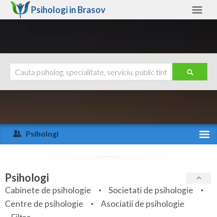
Psihologi in
Brasov
Brasov
Alte judete
Ajutor
Contact
Alba
Arad
Psihologi
Arges
Activitate recenta
Bacau
Specialitati
Psihologi
Bihor
Cabinete de psihologie
Societati de psihologie
Servicii
Centre de psihologie
Asociatii de psihologie
Bistrita-Nasaud
Articole