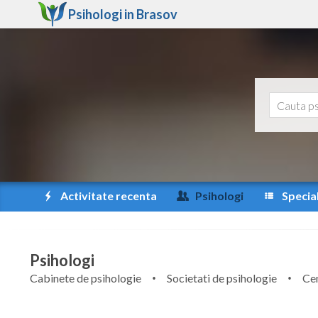
Psihologi in
Brasov
Activitate recenta
Psihologi
Special
Psihologi
Cabinete de psihologie
Societati de psihologie
Cen