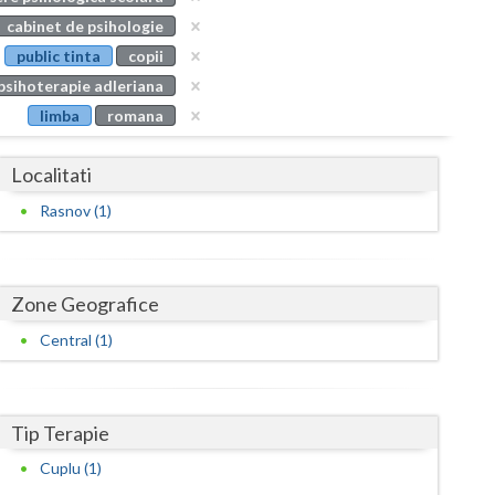
Buzau
cabinet de psihologie
public tinta
copii
Calarasi
psihoterapie adleriana
Caras-Severin
limba
romana
Cluj
Localitati
Constanta
Rasnov (1)
Covasna
Dambovita
Zone Geografice
Dolj
Central (1)
Galati
Giurgiu
Tip Terapie
Gorj
Cuplu (1)