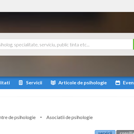
itati
Servicii
Articole
de psihologie
Even
tre de psihologie
Asociatii de psihologie
servicii
consili