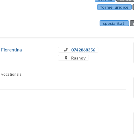
forme juridice
specialitati
 Florentina
0742868356
Rasnov
i vocationala