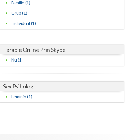
Harghita
Familie (1)
Grup (1)
Hunedoara
Individual (1)
Ialomita
Iasi
Terapie Online Prin Skype
Ilfov
Nu (1)
Maramures
Mehedinti
Sex Psiholog
Mures
Feminin (1)
Neamt
Olt
Prahova
Salaj