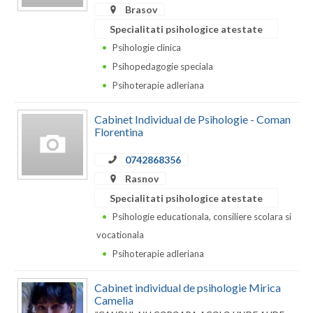
Dolj
Brasov
Specialitati psihologice atestate
Galati
Psihologie clinica
Giurgiu
Psihopedagogie speciala
Psihoterapie adleriana
Gorj
Harghita
Cabinet Individual de Psihologie - Coman
Florentina
Hunedoara
0742868356
Ialomita
Rasnov
Iasi
Specialitati psihologice atestate
Psihologie educationala, consiliere scolara si
Ilfov
vocationala
Maramures
Psihoterapie adleriana
Mehedinti
Cabinet individual de psihologie Mirica
Camelia
Mures