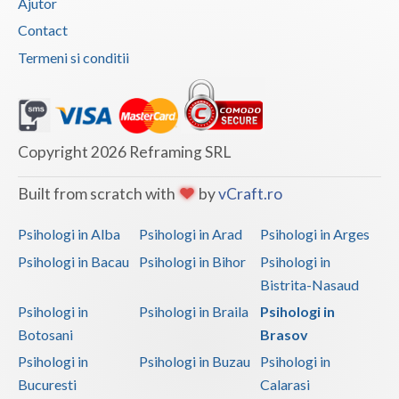
Ajutor
Contact
Termeni si conditii
Copyright 2026 Reframing SRL
Built from scratch with
by
vCraft.ro
Psihologi in Alba
Psihologi in Arad
Psihologi in Arges
Psihologi in Bacau
Psihologi in Bihor
Psihologi in
Bistrita-Nasaud
Psihologi in
Psihologi in Braila
Psihologi in
Botosani
Brasov
Psihologi in
Psihologi in Buzau
Psihologi in
Bucuresti
Calarasi