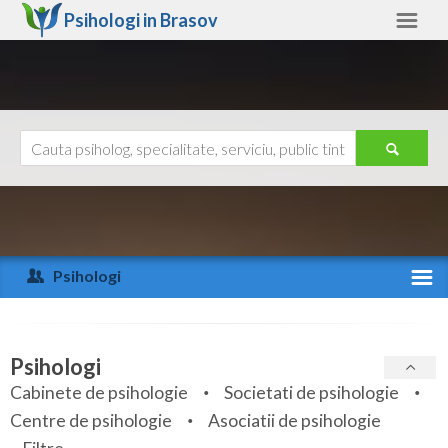
Psihologi in
Brasov
Brasov
Alte judete
Ajutor
Contact
Alba
Arad
Psihologi
Arges
Activitate recenta
Bacau
Specialitati
Psihologi
Bihor
Cabinete de psihologie
Societati de psihologie
Servicii
Centre de psihologie
Asociatii de psihologie
Bistrita-Nasaud
Articole