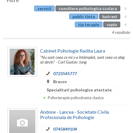
Filtre
Botosani
servicii
consiliere psihologica scolara
Evenimente
Braila
public tinta
batrani
Cabinet
tip terapie
cuplu
Brasov
4 rezultate
Membri
Bucuresti
Cabinet Psihologie Radita Laura
Buzau
”Nu sunt ceea ce mi s-a întâmplat, sunt ceea ce aleg
să devin” - Carl Gustav Jung
Calarasi
0723545777
Caras-Severin
Brasov
Cluj
Specialitati psihologice atestate
Psihoterapie psihodrama clasica
Constanta
Covasna
Andone - Lancea - Societate Civila
Profesionala de Psihologie
Dambovita
0745849104