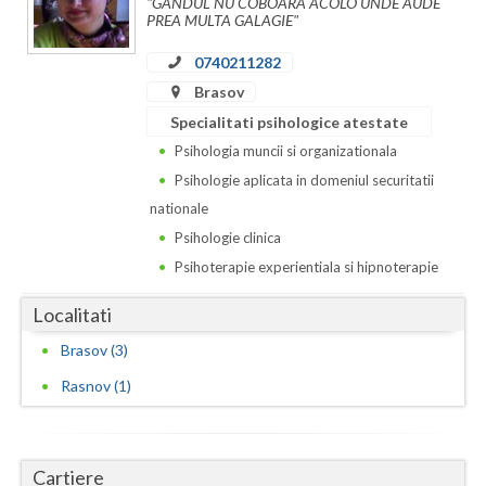
"GANDUL NU COBOARA ACOLO UNDE AUDE
PREA MULTA GALAGIE"
Neamt
0740211282
Olt
Brasov
Specialitati psihologice atestate
Prahova
Psihologia muncii si organizationala
Salaj
Psihologie aplicata in domeniul securitatii
nationale
Satu-Mare
Psihologie clinica
Sibiu
Psihoterapie experientiala si hipnoterapie
Suceava
Localitati
Teleorman
Brasov (3)
Timis
Rasnov (1)
Tulcea
Valcea
Cartiere