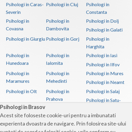
Psihologi in Caras-
Psihologi in Cluj
Psihologi in
Severin
Constanta
Psihologi in
Psihologi in
Psihologi in Dolj
Covasna
Dambovita
Psihologi in Galati
Psihologi in Giurgiu
Psihologi in Gorj
Psihologi in
Harghita
Psihologi in
Psihologi in
Psihologi in Iasi
Hunedoara
Ialomita
Psihologi in Ilfov
Psihologi in
Psihologi in
Psihologi in Mures
Maramures
Mehedinti
Psihologi in Neamt
Psihologi in Olt
Psihologi in
Psihologi in Salaj
Prahova
Psihologi in Satu-
Psihologi in Brasov
Mare
Acest site foloseste cookie-uri pentru a imbunatati
Psihologi in Sibiu
Psihologi in
Psihologi in
experienta dvoastra de navigare. Prin folosirea site-ului
Suceava
Teleorman
sunteti de acord sa folositi cookie-urile conform cu