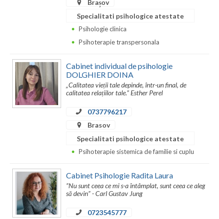
Dolj
Brașov
Specialitati psihologice atestate
Galati
Psihologie clinica
Giurgiu
Psihoterapie transpersonala
Gorj
Cabinet individual de psihologie
DOLGHIER DOINA
Harghita
„Calitatea vieții tale depinde, într-un final, de
calitatea relațiilor tale.” Esther Perel
Hunedoara
0737796217
Ialomita
Brasov
Iasi
Specialitati psihologice atestate
Psihoterapie sistemica de familie si cuplu
Ilfov
Cabinet Psihologie Radita Laura
Maramures
”Nu sunt ceea ce mi s-a întâmplat, sunt ceea ce aleg
să devin” - Carl Gustav Jung
Mehedinti
0723545777
Mures