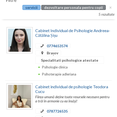
Filtre
Botosani
servicii
dezvoltare personala pentru copii
Evenimente
Braila
5 rezultate
Cabinet
Brasov
Cabinet Individual de Psihologie Andreea-
Membri
Bucuresti
Cătălina Șișu
Buzau
0774653574
Brașov
Calarasi
Specialitati psihologice atestate
Caras-Severin
Psihologie clinica
Psihoterapie adleriana
Cluj
Cabinet individual de psihologie Teodora
Constanta
Cucu
Ființa umană deține toate resursele necesare pentru
Covasna
a trăi în armonie cu ea însăși!
Dambovita
0787726535