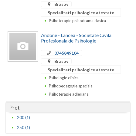
Brasov
Neamt
Specialitati psihologice atestate
Psihoterapie psihodrama clasica
Olt
Andone - Lancea - Societate Civila
Prahova
Profesionala de Psihologie
Salaj
0745849104
Satu-Mare
Brasov
Specialitati psihologice atestate
Sibiu
Psihologie clinica
Suceava
Psihopedagogie speciala
Psihoterapie adleriana
Teleorman
Pret
Timis
200 (1)
Tulcea
250 (1)
Valcea