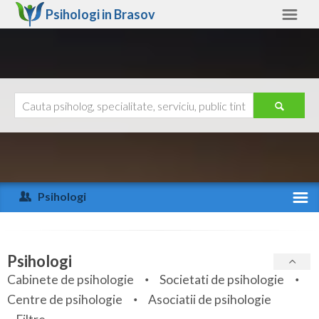
Psihologi in
Brasov
Brasov
Alte judete
Ajutor
Contact
Alba
Arad
Psihologi
Arges
Activitate recenta
Bacau
Specialitati
Psihologi
Bihor
Cabinete de psihologie
Societati de psihologie
Servicii
Centre de psihologie
Asociatii de psihologie
Bistrita-Nasaud
Articole