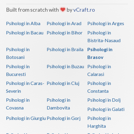
Built from scratch with
by
vCraft.ro
Psihologi in Alba
Psihologi in Arad
Psihologi in Arges
Psihologi in Bacau
Psihologi in Bihor
Psihologi in
Bistrita-Nasaud
Psihologi in
Psihologi in Braila
Psihologi in
Botosani
Brasov
Psihologi in
Psihologi in Buzau
Psihologi in
Bucuresti
Calarasi
Psihologi in Caras-
Psihologi in Cluj
Psihologi in
Severin
Constanta
Psihologi in
Psihologi in
Psihologi in Dolj
Covasna
Dambovita
Psihologi in Galati
Psihologi in Giurgiu
Psihologi in Gorj
Psihologi in
Harghita