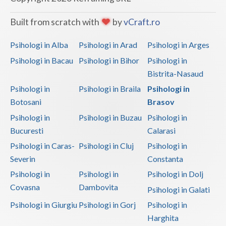
Built from scratch with
by
vCraft.ro
Psihologi in Alba
Psihologi in Arad
Psihologi in Arges
Psihologi in Bacau
Psihologi in Bihor
Psihologi in
Bistrita-Nasaud
Psihologi in
Psihologi in Braila
Psihologi in
Botosani
Brasov
Psihologi in
Psihologi in Buzau
Psihologi in
Bucuresti
Calarasi
Psihologi in Caras-
Psihologi in Cluj
Psihologi in
Severin
Constanta
Psihologi in
Psihologi in
Psihologi in Dolj
Covasna
Dambovita
Psihologi in Galati
Psihologi in Giurgiu
Psihologi in Gorj
Psihologi in
Harghita