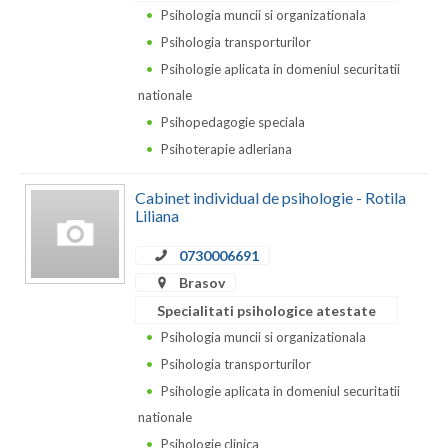
Psihologia muncii si organizationala
Neamt
Psihologia transporturilor
Psihologie aplicata in domeniul securitatii
Olt
nationale
Prahova
Psihopedagogie speciala
Psihoterapie adleriana
Salaj
Satu-Mare
Cabinet individual de psihologie - Rotila
Liliana
Sibiu
0730006691
Suceava
Brasov
Specialitati psihologice atestate
Teleorman
Psihologia muncii si organizationala
Timis
Psihologia transporturilor
Psihologie aplicata in domeniul securitatii
Tulcea
nationale
Valcea
Psihologie clinica