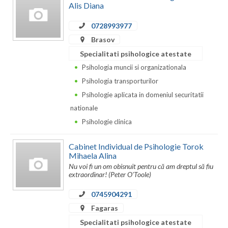
Dolj
Alis Diana
Galati
0728993977
Brasov
Giurgiu
Specialitati psihologice atestate
Gorj
Psihologia muncii si organizationala
Psihologia transporturilor
Harghita
Psihologie aplicata in domeniul securitatii
Hunedoara
nationale
Psihologie clinica
Ialomita
Iasi
Cabinet Individual de Psihologie Torok
Mihaela Alina
Ilfov
Nu voi fi un om obisnuit pentru că am dreptul să fiu
extraordinar! (Peter O'Toole)
Maramures
0745904291
Mehedinti
Fagaras
Specialitati psihologice atestate
Mures