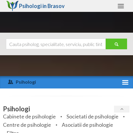
Psihologi in
Brasov
Brasov
Alte judete
Ajutor
Contact
Alba
Arad
Psihologi
Arges
Activitate recenta
Bacau
Specialitati
Psihologi
Bihor
Cabinete de psihologie
Societati de psihologie
Servicii
Centre de psihologie
Asociatii de psihologie
Bistrita-Nasaud
Articole