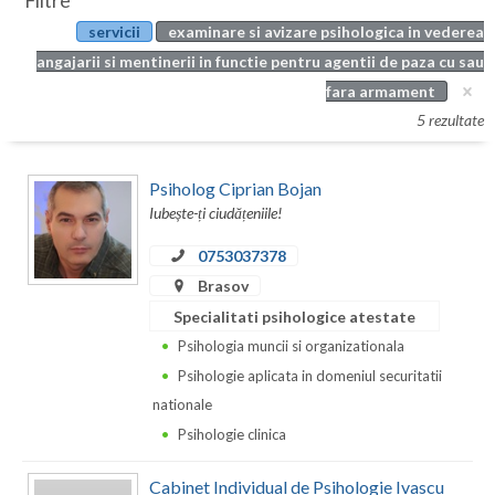
Filtre
Botosani
servicii
examinare si avizare psihologica in vederea
Evenimente
Braila
angajarii si mentinerii in functie pentru agentii de paza cu sau
Cabinet
fara armament
Brasov
5 rezultate
Membri
Bucuresti
Psiholog Ciprian Bojan
Buzau
Iubește-ți ciudățeniile!
Calarasi
0753037378
Caras-Severin
Brasov
Specialitati psihologice atestate
Cluj
Psihologia muncii si organizationala
Constanta
Psihologie aplicata in domeniul securitatii
nationale
Covasna
Psihologie clinica
Dambovita
Cabinet Individual de Psihologie Ivascu