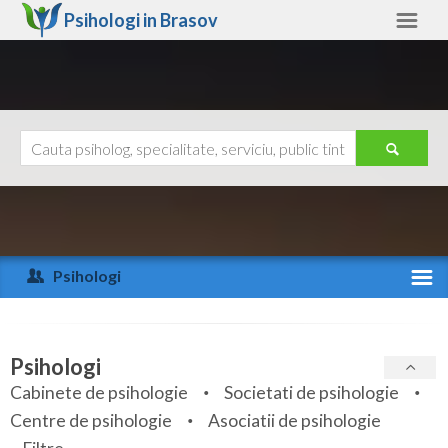
Psihologi in
Brasov
Brasov
Alte judete
Ajutor
Contact
Alba
Arad
Psihologi
Arges
Activitate recenta
Bacau
Specialitati
Psihologi
Bihor
Cabinete de psihologie
Societati de psihologie
Servicii
Centre de psihologie
Asociatii de psihologie
Bistrita-Nasaud
Articole