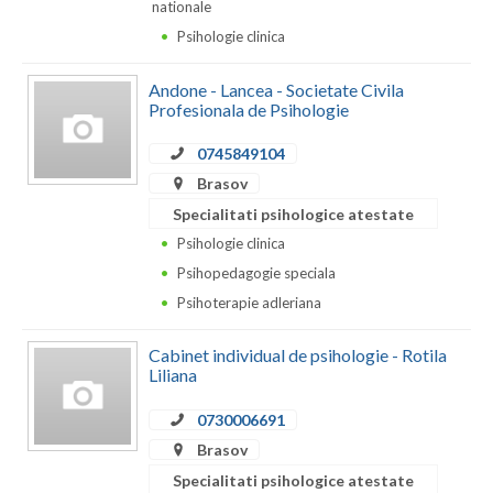
nationale
Psihologie clinica
Neamt
Olt
Andone - Lancea - Societate Civila
Profesionala de Psihologie
Prahova
0745849104
Salaj
Brasov
Specialitati psihologice atestate
Satu-Mare
Psihologie clinica
Sibiu
Psihopedagogie speciala
Psihoterapie adleriana
Suceava
Teleorman
Cabinet individual de psihologie - Rotila
Liliana
Timis
0730006691
Tulcea
Brasov
Valcea
Specialitati psihologice atestate