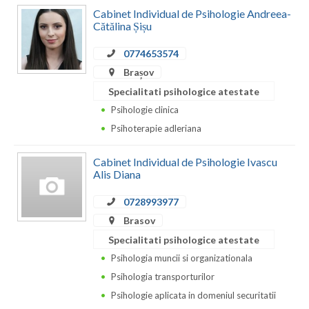
Dolj
Cabinet Individual de Psihologie Andreea-
Cătălina Șișu
Galati
0774653574
Giurgiu
Brașov
Gorj
Specialitati psihologice atestate
Psihologie clinica
Harghita
Psihoterapie adleriana
Hunedoara
Cabinet Individual de Psihologie Ivascu
Ialomita
Alis Diana
Iasi
0728993977
Brasov
Ilfov
Specialitati psihologice atestate
Maramures
Psihologia muncii si organizationala
Psihologia transporturilor
Mehedinti
Psihologie aplicata in domeniul securitatii
Mures