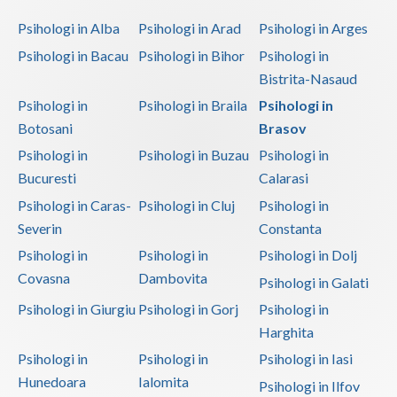
Psihologi in Alba
Psihologi in Arad
Psihologi in Arges
Psihologi in Bacau
Psihologi in Bihor
Psihologi in
Bistrita-Nasaud
Psihologi in
Psihologi in Braila
Psihologi in
Botosani
Brasov
Psihologi in
Psihologi in Buzau
Psihologi in
Bucuresti
Calarasi
Psihologi in Caras-
Psihologi in Cluj
Psihologi in
Severin
Constanta
Psihologi in
Psihologi in
Psihologi in Dolj
Covasna
Dambovita
Psihologi in Galati
Psihologi in Giurgiu
Psihologi in Gorj
Psihologi in
Harghita
Psihologi in
Psihologi in
Psihologi in Iasi
Hunedoara
Ialomita
Psihologi in Ilfov