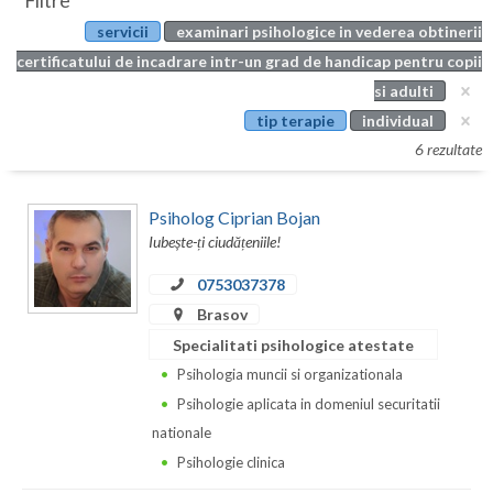
Filtre
Botosani
servicii
examinari psihologice in vederea obtinerii
Evenimente
Braila
certificatului de incadrare intr-un grad de handicap pentru copii
Cabinet
si adulti
Brasov
tip terapie
individual
Membri
Bucuresti
6 rezultate
Buzau
Psiholog Ciprian Bojan
Calarasi
Iubește-ți ciudățeniile!
Caras-Severin
0753037378
Brasov
Cluj
Specialitati psihologice atestate
Constanta
Psihologia muncii si organizationala
Psihologie aplicata in domeniul securitatii
Covasna
nationale
Dambovita
Psihologie clinica