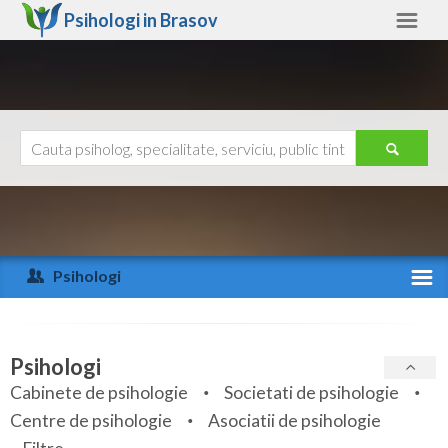
Psihologi in
Brasov
Brasov
Alte judete
Ajutor
Contact
Alba
Arad
Psihologi
Arges
Activitate recenta
Bacau
Specialitati
Psihologi
Bihor
Cabinete de psihologie
Societati de psihologie
Servicii
Centre de psihologie
Asociatii de psihologie
Bistrita-Nasaud
Articole