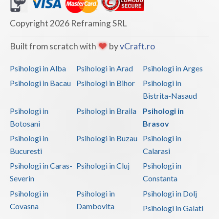
Copyright 2026 Reframing SRL
Built from scratch with
by
vCraft.ro
Psihologi in Alba
Psihologi in Arad
Psihologi in Arges
Psihologi in Bacau
Psihologi in Bihor
Psihologi in
Bistrita-Nasaud
Psihologi in
Psihologi in Braila
Psihologi in
Botosani
Brasov
Psihologi in
Psihologi in Buzau
Psihologi in
Bucuresti
Calarasi
Psihologi in Caras-
Psihologi in Cluj
Psihologi in
Severin
Constanta
Psihologi in
Psihologi in
Psihologi in Dolj
Covasna
Dambovita
Psihologi in Galati