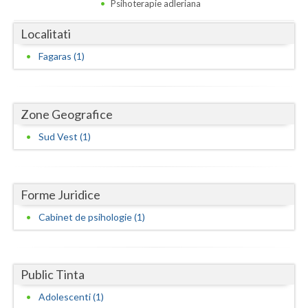
Dolj
Psihoterapie adleriana
Galati
Localitati
Fagaras (1)
Giurgiu
Gorj
Zone Geografice
Harghita
Sud Vest (1)
Hunedoara
Ialomita
Forme Juridice
Iasi
Cabinet de psihologie (1)
Ilfov
Maramures
Public Tinta
Mehedinti
Adolescenti (1)
Mures