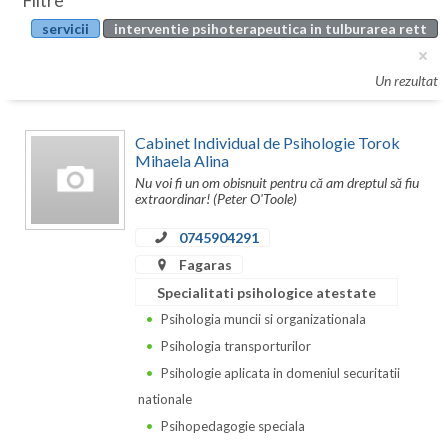
Filtre
Botosani
servicii
interventie psihoterapeutica in tulburarea rett
Evenimente
Braila
Cabinet
Un rezultat
Brasov
Membri
Bucuresti
Cabinet Individual de Psihologie Torok
Mihaela Alina
Buzau
Nu voi fi un om obisnuit pentru că am dreptul să fiu
extraordinar! (Peter O'Toole)
Calarasi
0745904291
Caras-Severin
Fagaras
Cluj
Specialitati psihologice atestate
Psihologia muncii si organizationala
Constanta
Psihologia transporturilor
Covasna
Psihologie aplicata in domeniul securitatii
nationale
Dambovita
Psihopedagogie speciala