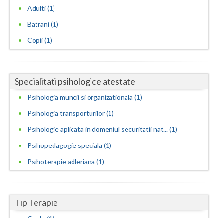
Adulti (1)
Neamt
Batrani (1)
Olt
Copii (1)
Prahova
Salaj
Specialitati psihologice atestate
Satu-Mare
Psihologia muncii si organizationala (1)
Psihologia transporturilor (1)
Sibiu
Psihologie aplicata in domeniul securitatii nat... (1)
Suceava
Psihopedagogie speciala (1)
Teleorman
Psihoterapie adleriana (1)
Timis
Tulcea
Tip Terapie
Valcea