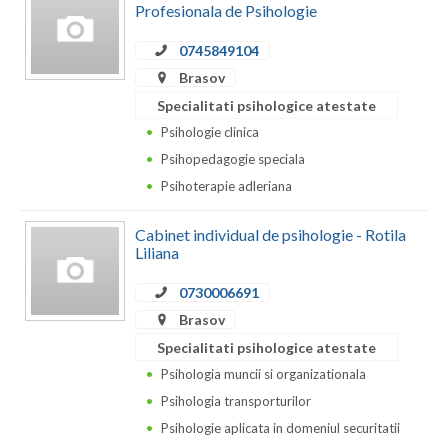
Dolj
Profesionala de Psihologie
Galati
0745849104
Brasov
Giurgiu
Specialitati psihologice atestate
Gorj
Psihologie clinica
Psihopedagogie speciala
Harghita
Psihoterapie adleriana
Hunedoara
Cabinet individual de psihologie - Rotila
Ialomita
Liliana
Iasi
0730006691
Brasov
Ilfov
Specialitati psihologice atestate
Maramures
Psihologia muncii si organizationala
Psihologia transporturilor
Mehedinti
Psihologie aplicata in domeniul securitatii
Mures