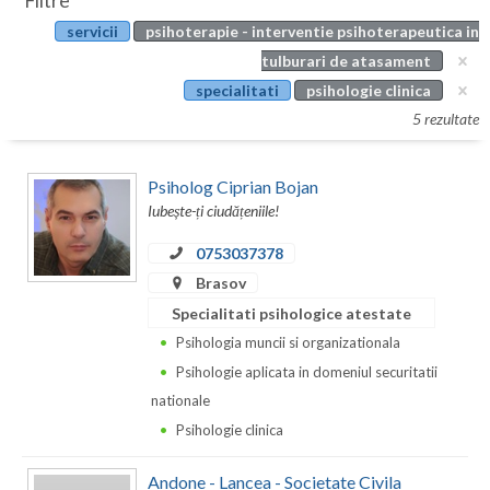
Filtre
Botosani
servicii
psihoterapie - interventie psihoterapeutica in
Evenimente
Braila
tulburari de atasament
Cabinet
specialitati
psihologie clinica
Brasov
5 rezultate
Membri
Bucuresti
Psiholog Ciprian Bojan
Buzau
Iubește-ți ciudățeniile!
Calarasi
0753037378
Caras-Severin
Brasov
Specialitati psihologice atestate
Cluj
Psihologia muncii si organizationala
Constanta
Psihologie aplicata in domeniul securitatii
nationale
Covasna
Psihologie clinica
Dambovita
Andone - Lancea - Societate Civila