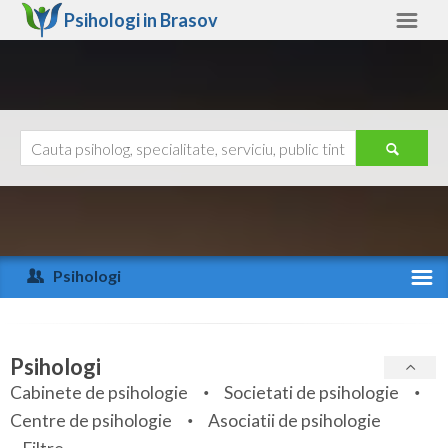
Psihologi in
Brasov
Brasov
Alte judete
Ajutor
Contact
Alba
Arad
Psihologi
Arges
Activitate recenta
Bacau
Specialitati
Psihologi
Bihor
Cabinete de psihologie
Societati de psihologie
Servicii
Centre de psihologie
Asociatii de psihologie
Bistrita-Nasaud
Articole