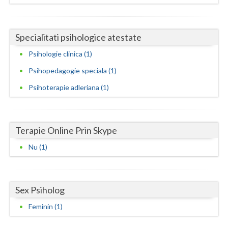
Neamt
Specialitati psihologice atestate
Olt
Psihologie clinica (1)
Prahova
Psihopedagogie speciala (1)
Salaj
Psihoterapie adleriana (1)
Satu-Mare
Sibiu
Terapie Online Prin Skype
Suceava
Nu (1)
Teleorman
Timis
Sex Psiholog
Tulcea
Feminin (1)
Valcea