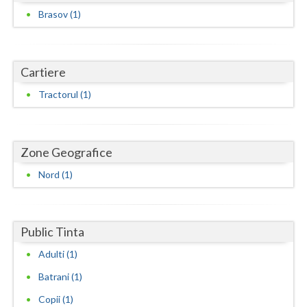
Dolj
Brasov (1)
Galati
Giurgiu
Cartiere
Gorj
Tractorul (1)
Harghita
Hunedoara
Zone Geografice
Ialomita
Nord (1)
Iasi
Ilfov
Public Tinta
Maramures
Adulti (1)
Mehedinti
Batrani (1)
Copii (1)
Mures