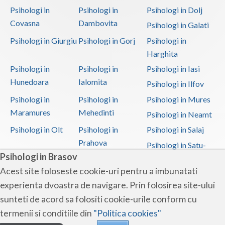
Psihologi in
Psihologi in
Psihologi in Dolj
Covasna
Dambovita
Psihologi in Galati
Psihologi in Giurgiu
Psihologi in Gorj
Psihologi in
Harghita
Psihologi in
Psihologi in
Psihologi in Iasi
Hunedoara
Ialomita
Psihologi in Ilfov
Psihologi in
Psihologi in
Psihologi in Mures
Maramures
Mehedinti
Psihologi in Neamt
Psihologi in Olt
Psihologi in
Psihologi in Salaj
Prahova
Psihologi in Satu-
Psihologi in Brasov
Mare
Acest site foloseste cookie-uri pentru a imbunatati
Psihologi in Sibiu
Psihologi in
Psihologi in
experienta dvoastra de navigare. Prin folosirea site-ului
Suceava
Teleorman
sunteti de acord sa folositi cookie-urile conform cu
Psihologi in Timis
Psihologi in Tulcea
Psihologi in Valcea
termenii si conditiile din
"Politica cookies"
Psihologi in Vaslui
Psihologi in