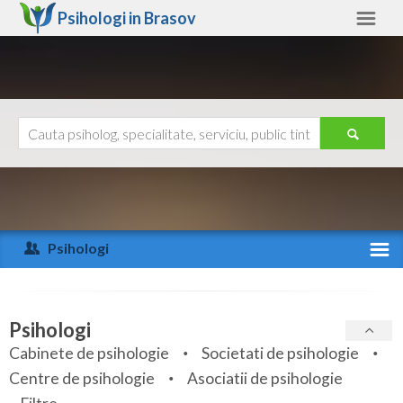
Psihologi in
Brasov
Brasov
Alte judete
Ajutor
Contact
Alba
Arad
Psihologi
Arges
Activitate recenta
Bacau
Specialitati
Psihologi
Bihor
Cabinete de psihologie
Societati de psihologie
Servicii
Centre de psihologie
Asociatii de psihologie
Bistrita-Nasaud
Articole