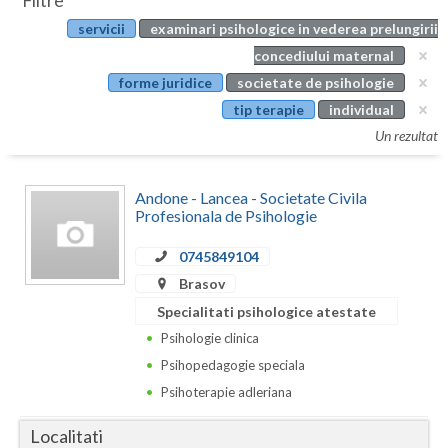
Filtre
Botosani
servicii
examinari psihologice in vederea prelungirii
Evenimente
Braila
concediului maternal
Cabinet
forme juridice
societate de psihologie
Brasov
tip terapie
individual
Membri
Bucuresti
Un rezultat
Buzau
Andone - Lancea - Societate Civila
Calarasi
Profesionala de Psihologie
Caras-Severin
0745849104
Brasov
Cluj
Specialitati psihologice atestate
Constanta
Psihologie clinica
Psihopedagogie speciala
Covasna
Psihoterapie adleriana
Dambovita
Localitati