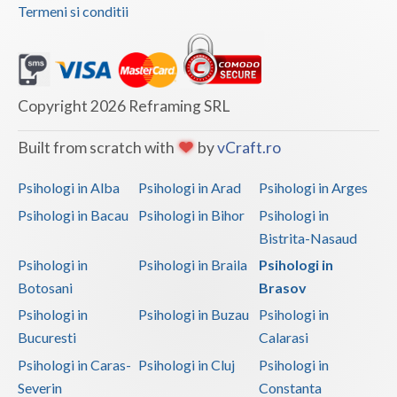
Termeni si conditii
Copyright 2026 Reframing SRL
Built from scratch with
by
vCraft.ro
Psihologi in Alba
Psihologi in Arad
Psihologi in Arges
Psihologi in Bacau
Psihologi in Bihor
Psihologi in
Bistrita-Nasaud
Psihologi in
Psihologi in Braila
Psihologi in
Botosani
Brasov
Psihologi in
Psihologi in Buzau
Psihologi in
Bucuresti
Calarasi
Psihologi in Caras-
Psihologi in Cluj
Psihologi in
Severin
Constanta